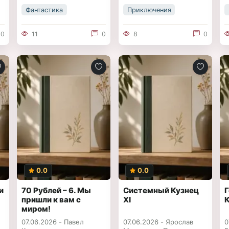
Фантастика
Приключения
0
11
0
8
0
0.0
0.0
и
70 Рублей – 6. Мы
Системный Кузнец
пришли к вам с
XI
миром!
07.06.2026 -
Павел
07.06.2026 -
Ярослав
0