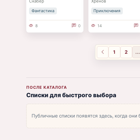
Скабер
Хренов
Фантастика
Приключения
8
0
14
1
2
..
Назад
ПОСЛЕ КАТАЛОГА
Списки для быстрого выбора
Публичные списки появятся здесь, когда они 