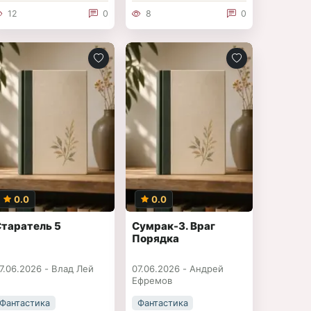
12
0
8
0
0.0
0.0
Старатель 5
Сумрак-3. Враг
Порядка
7.06.2026 -
Влад Лей
07.06.2026 -
Андрей
Ефремов
Фантастика
Фантастика