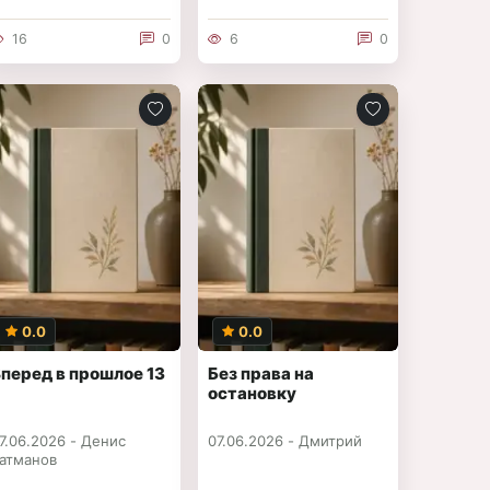
16
0
6
0
0.0
0.0
перед в прошлое 13
Без права на
остановку
7.06.2026 -
Денис
07.06.2026 -
Дмитрий
атманов