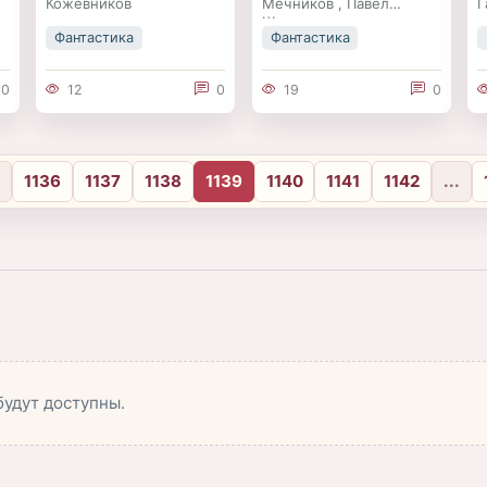
Кожевников
Мечников
,
Павел
Г
Шимуро
Фантастика
Фантастика
0
12
0
19
0
.
1136
1137
1138
1139
1140
1141
1142
...
будут доступны.