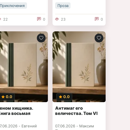
Приключения
Проза
22
0
23
0
0.0
0.0
Геном хищника.
Антимаг его
Книга восьмая
величества. Том VI
7.06.2026 -
Евгений
07.06.2026 -
Максим