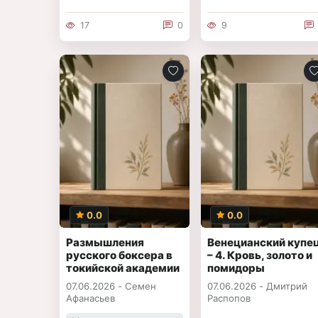
17
0
9
0.0
0.0
Размышления
Венецианский купе
русского боксера в
– 4. Кровь, золото и
токийской академии
помидоры
Тамагава 5
07.06.2026 -
Семен
07.06.2026 -
Дмитрий
Афанасьев
Распопов