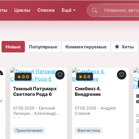
иты
Циклы
Списки
Ещё
Новые
Популярные
Комментируемые
Хиты
0.0
0.0
Темный Патриарх
Симбиоз 4.
Светлого Рода 6
Внедрение
м
К
07.06.2026 -
Евгений
07.06.2026 -
Андрей
Лисицин
,
Александр
Схемов
0
Вайс
Д
Приключения
Фантастика