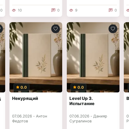
0
10
0
9
0
0.0
0.0
ц
Некурящий
Level Up 3.
В
Испытание
07.06.2026 -
Антон
07.06.2026 -
Данияр
0
Федотов
Сугралинов
Р