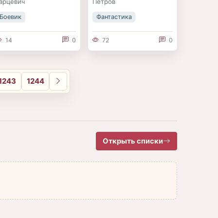
арцевич
Петров
Боевик
Фантастика
14
0
72
0
1243
1244
Вперёд
Открыть списки