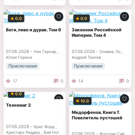
0.0
0.0
Боги, пиво и дурак. Том 6
Законник Российской
Империи. Том 4
07.06.2026 -
,
07.06.2026 -
,
Ник Гернар
Оливер Ло
Юлия Горина
Андрей Ткачев
Приключения
Приключения
17
0
14
0
0.0
10.0
Техномаг 2
Медорфенов. Книга 7.
Повелитель пустошей
07.06.2026 -
,
Крис Форд
,
Аристарх Риддер
Вай Нот
07.06.2026 -
Ярослав Сай