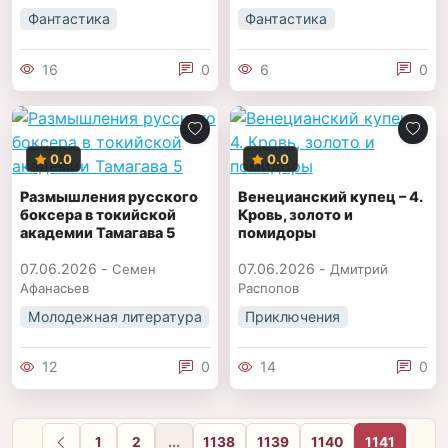
Фантастика
Фантастика
16
0
6
0
0.0
0.0
Размышления русского
Венецианский купец – 4.
боксера в токийской
Кровь, золото и
академии Тамагава 5
помидоры
07.06.2026 -
07.06.2026 -
Семен
Дмитрий
Афанасьев
Распопов
Молодежная литература
Приключения
12
0
14
0
1
2
...
1138
1139
1140
1141
Назад