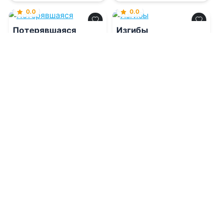
0.0
0.0
Потерявшаяся
Изгибы
09.08.2026 -
Тата Нам
09.08.2026 -
Ольга
Гордеева
Современная проза
Боевик
0
0
0
0
0.0
Синдром отмены
09.08.2026 -
Виктория
Сталь