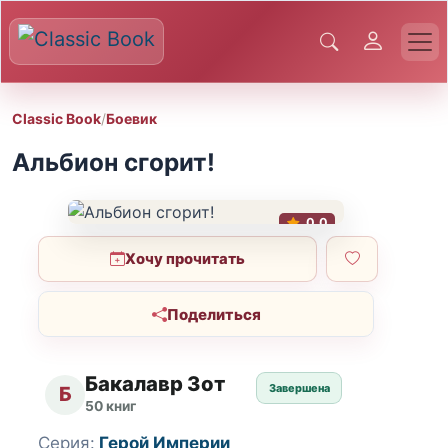
Classic Book
/
Боевик
Альбион сгорит!
0.0
Хочу прочитать
Поделиться
Бакалавр Зот
Завершена
Б
50 книг
Серия:
Герой Империи