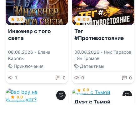
0.0
0.0
Инженер с того
Тег
света
#Противостояние
08.08.2026 -
Елена
08.08.2026 -
Ник Тарасов
Кароль
,
Ян Громов
Приключения
Детективы
1
0
0
0
0.0
0.0
Дуэт с Тьмой
Bad boy не
интересует?
08.08.2026 -
Мария
Волконская
08.08.2026 -
Юля Фло