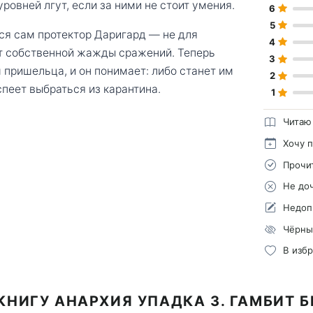
ровней лгут, если за ними не стоит умения.
6
5
ся сам протектор Даригард — не для
4
от собственной жажды сражений. Теперь
3
пришельца, и он понимает: либо станет им
2
спеет выбраться из карантина.
1
Читаю
Хочу 
Прочи
Не до
Недоп
Чёрны
В изб
КНИГУ АНАРХИЯ УПАДКА 3. ГАМБИТ 