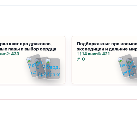
рка книг про драконов,
Подборка книг про космос
ные пары и выбор сердца
экспедиции и дальние ми
ниг
433
14 книг
421
0