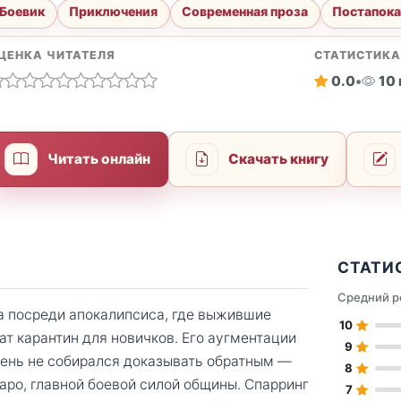
Боевик
Приключения
Современная проза
Постапок
ЦЕНКА ЧИТАТЕЛЯ
СТАТИСТИК
0.0
•
10
Читать онлайн
Скачать книгу
СТАТИ
Средний р
а посреди апокалипсиса, где выжившие
10
ат карантин для новичков. Его аугментации
9
ень не собирался доказывать обратным —
8
каро, главной боевой силой общины. Спарринг
7