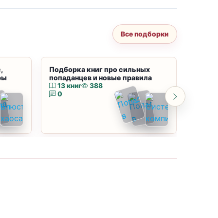
Все подборки
,
Подборка книг про сильных
Подбор
ры
попаданцев и новые правила
магию
13 книг
388
10 к
0
0