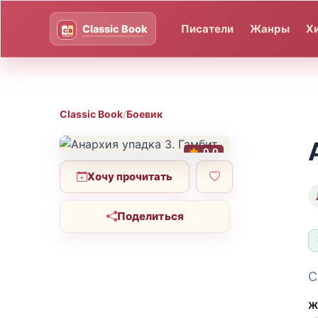
Писатели
Жанры
Х
Classic Book
/
Боевик
0.0
Хочу прочитать
Поделиться
С
Ж