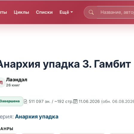
иты
Циклы
Списки
Ещё
Анархия упадка 3. Гамбит
Лаэндэл
Л
26 книг
511 097 зн. / ~192 стр.
11.06.2026
(обн. 06.08.202
Завершена
ерия:
Анархия упадка
АНРЫ