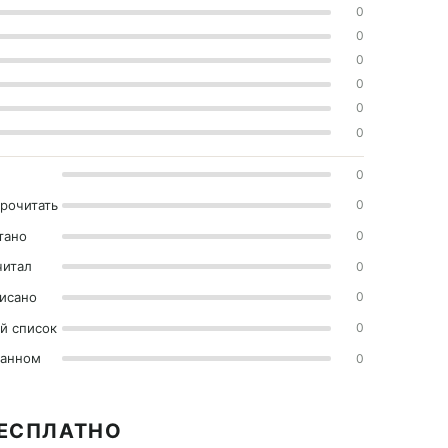
0
0
0
0
0
0
0
прочитать
0
тано
0
читал
0
исано
0
й список
0
ранном
0
БЕСПЛАТНО