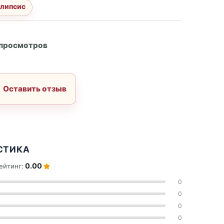
алипсис
А
 просмотров
Оставить отзыв
СТИКА
0.00
ейтинг:
0
0
0
0