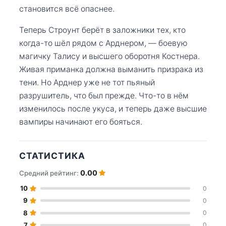
становится всё опаснее.
Теперь Строунт берёт в заложники тех, кто
когда-то шёл рядом с Арднером, — боевую
магичку Талису и высшего оборотня Костнера.
Живая приманка должна выманить призрака из
тени. Но Арднер уже не тот пьяный
разрушитель, что был прежде. Что-то в нём
изменилось после укуса, и теперь даже высшие
вампиры начинают его бояться.
СТАТИСТИКА
0.00
Средний рейтинг:
10
0
9
0
8
0
7
0