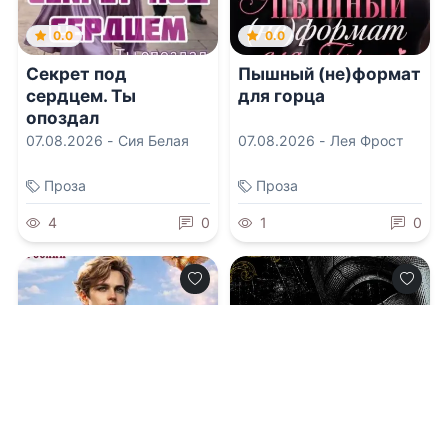
0.0
0.0
Секрет под
Пышный (не)формат
сердцем. Ты
для горца
опоздал
07.08.2026 -
Сия Белая
07.08.2026 -
Лея Фрост
Проза
Проза
4
0
1
0