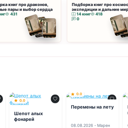
рка книг про драконов,
Подборка книг про космос
ные пары и выбор сердца
экспедиции и дальние ми
ниг
431
14 книг
418
0
0.0
0.0
Пеpемены на летy
Шепот алых
фонарей
08.08.2026 -
Марен