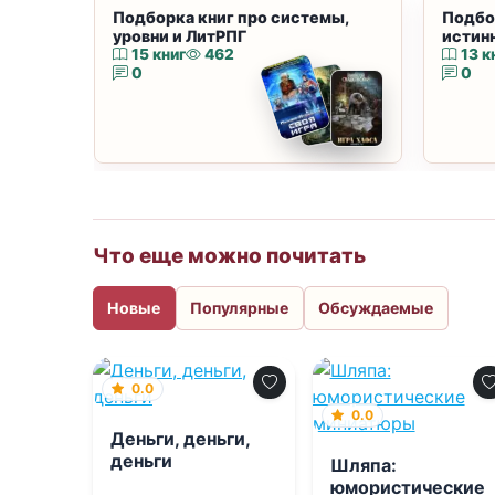
Подборка книг про системы,
Подбо
уровни и ЛитРПГ
истин
15 книг
462
13 к
0
0
Что еще можно почитать
Новые
Популярные
Обсуждаемые
0.0
0.0
Деньги, деньги,
деньги
Шляпа:
юмористические