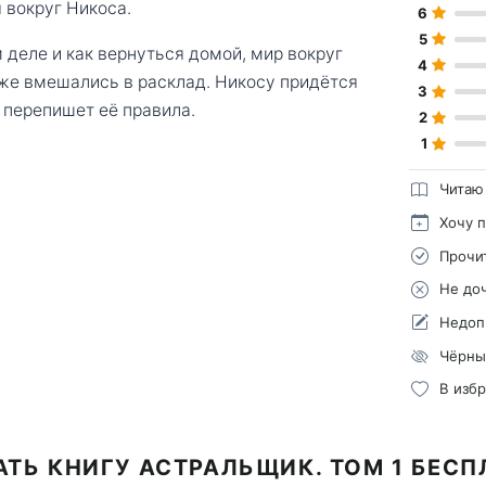
 вокруг Никоса.
6
5
м деле и как вернуться домой, мир вокруг
4
уже вмешались в расклад. Никосу придётся
3
о перепишет её правила.
2
1
Читаю
Хочу 
Прочи
Не до
Недоп
Чёрны
В изб
ТЬ КНИГУ АСТРАЛЬЩИК. ТОМ 1 БЕС