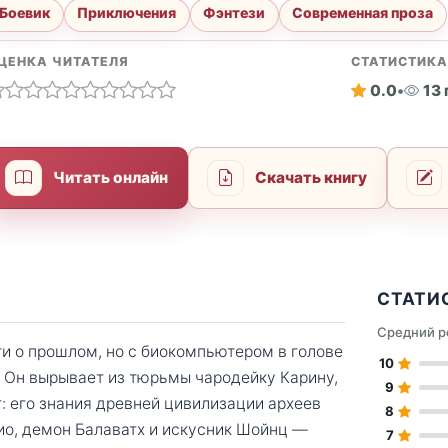
Боевик
Приключения
Фэнтези
Современная проза
ЦЕНКА ЧИТАТЕЛЯ
СТАТИСТИК
0.0
•
13
Читать онлайн
Скачать книгу
СТАТИ
Средний р
ти о прошлом, но с биокомпьютером в голове
10
 Он вырывает из тюрьмы чародейку Карину,
9
 его знания древней цивилизации археев
8
ио, демон Балаватх и искусник Шойнц —
7