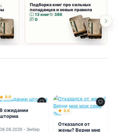
,
Подборка книг про сильных
Подбор
ры
попаданцев и новые правила
магию
13 книг
386
10 к
0
0
0.0
В ожидании
0.0
шторма
Отказался от
08.08.2026 -
Эмбер
жены? Верни мне