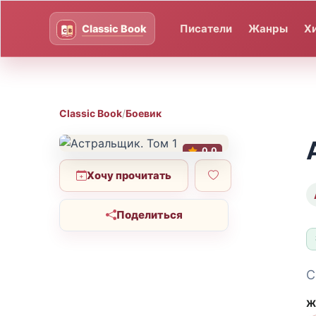
Писатели
Жанры
Х
Classic Book
/
Боевик
0.0
Хочу прочитать
Поделиться
С
Ж