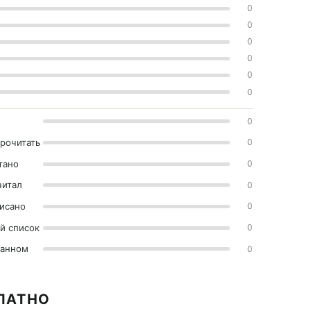
0
0
0
0
0
0
0
прочитать
0
тано
0
читал
0
исано
0
й список
0
ранном
0
ПЛАТНО