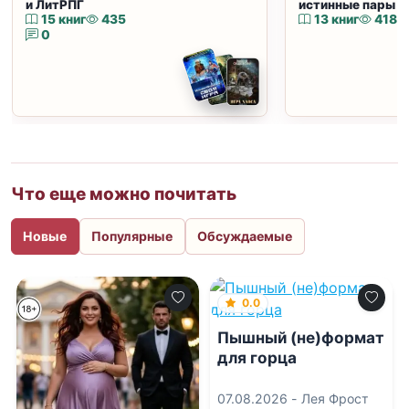
и ЛитРПГ
истинные пары и
15 книг
435
13 книг
418
0
Что еще можно почитать
Новые
Популярные
Обсуждаемые
0.0
Пышный (не)формат
для горца
07.08.2026 -
Лея Фрост