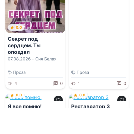
0.0
Секрет под
сердцем. Ты
опоздал
07.08.2026 -
Сия Белая
Проза
Проза
4
0
1
0
0.0
0.0
Я все помню!
Реставратор 3
07.08.2026 -
Мария
07.08.2026 -
Гоблин
Жигунова
MeXXanik
,
Николай