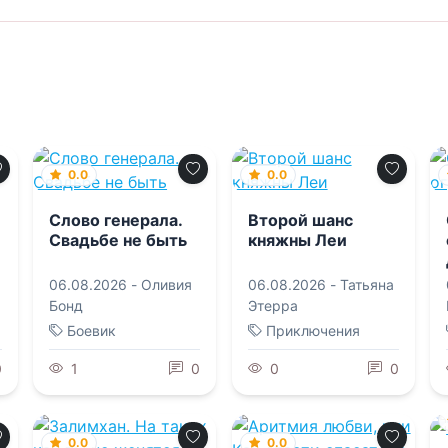
0.0
0.0
Слово генерала.
Второй шанс
Свадьбе не быть
княжны Леи
06.08.2026 -
Оливия
06.08.2026 -
Татьяна
Бонд
Этерра
Боевик
Приключения
0
1
0
0
0
0.0
0.0