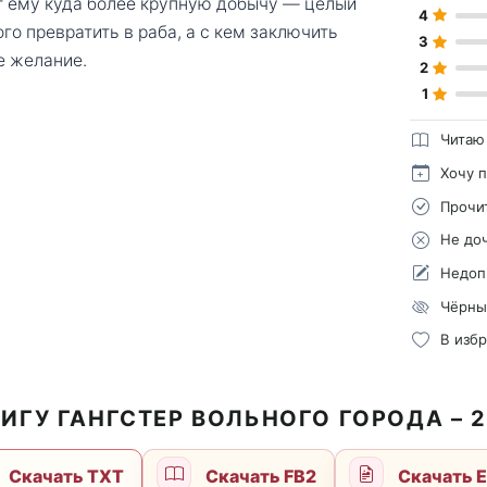
т ему куда более крупную добычу — целый
4
го превратить в раба, а с кем заключить
3
е желание.
2
1
Читаю
Хочу 
Прочи
Не до
Недоп
Чёрны
В изб
ИГУ ГАНГСТЕР ВОЛЬНОГО ГОРОДА – 
Скачать TXT
Скачать FB2
Скачать 