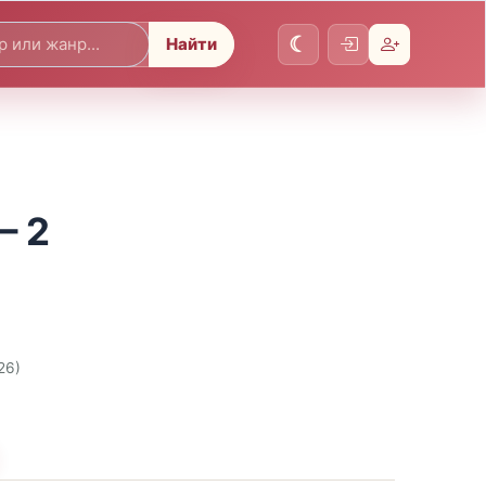
Найти
– 2
26)