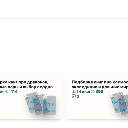
рка книг про драконов,
Подборка книг про космос
ные пары и выбор сердца
экспедиции и дальние ми
ниг
414
14 книг
396
0