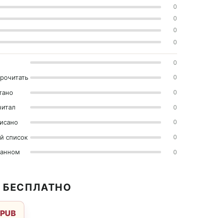
0
0
0
0
0
прочитать
0
тано
0
читал
0
исано
0
й список
0
ранном
0
2 БЕСПЛАТНО
EPUB