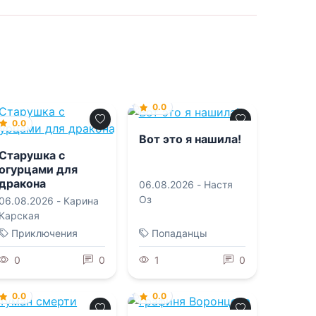
0.0
0.0
Вот это я нашила!
Старушка с
огурцами для
дракона
06.08.2026 -
Настя
Оз
06.08.2026 -
Карина
Карская
Приключения
Попаданцы
0
0
1
0
0.0
0.0