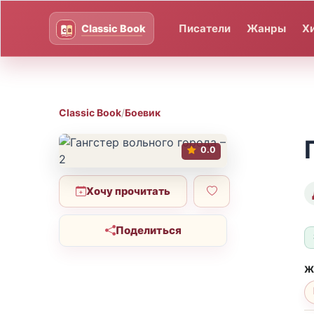
Писатели
Жанры
Х
Classic Book
/
Боевик
0.0
Хочу прочитать
Поделиться
Ж