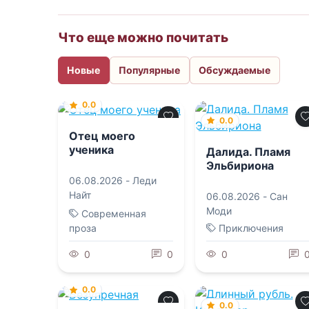
Что еще можно почитать
Новые
Популярные
Обсуждаемые
0.0
0.0
Отец моего
ученика
Далида. Пламя
Эльбириона
06.08.2026 -
Леди
Найт
06.08.2026 -
Сан
Моди
Современная
проза
Приключения
0
0
0
0.0
0.0