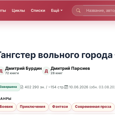
иты
Циклы
Списки
Ещё
Гангстер вольного города 
Дмитрий Бурдин
Дмитрий Парсиев
Д
Д
72 книги
28 книг
402 290 зн. / ~154 стр.
10.06.2026
(обн. 03.08.20
Завершена
АНРЫ
Боевик
Приключения
Фэнтези
Современная проза