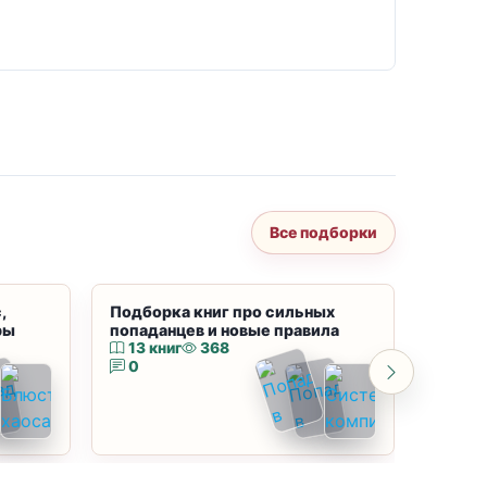
Все подборки
,
Подборка книг про сильных
Подбор
ры
попаданцев и новые правила
магию
13 книг
368
10 к
0
0