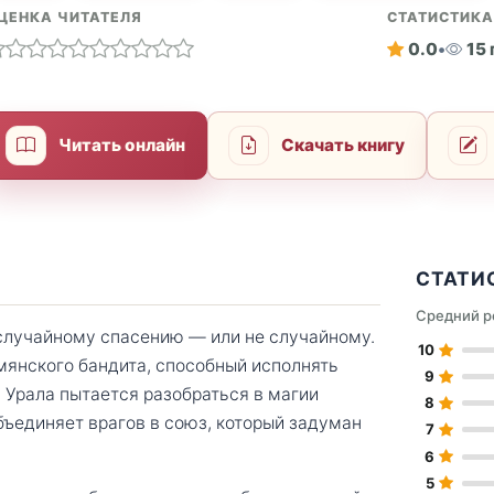
ЦЕНКА ЧИТАТЕЛЯ
СТАТИСТИК
0.0
•
15
Читать онлайн
Скачать книгу
СТАТИ
Средний р
случайному спасению — или не случайному.
10
рмянского бандита, способный исполнять
9
 Урала пытается разобраться в магии
8
бъединяет врагов в союз, который задуман
7
6
5