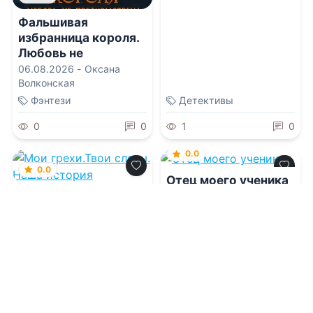
Фальшивая
избранница короля.
Любовь не
предусмотрена
06.08.2026 -
Оксана
Волконская
Фэнтези
Детективы
0
0
1
0
0.0
0.0
Отец моего ученика
Мои грехи.Твои
слезы. Наша
история
06.08.2026 -
Леди Найт
06.08.2026 -
Зарина
Солнцева
Современная проза
Современная проза
1
0
1
0