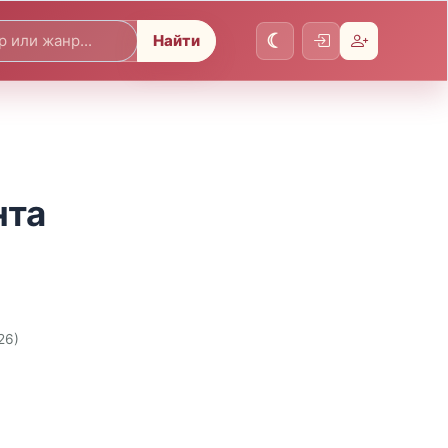
Найти
нта
26)