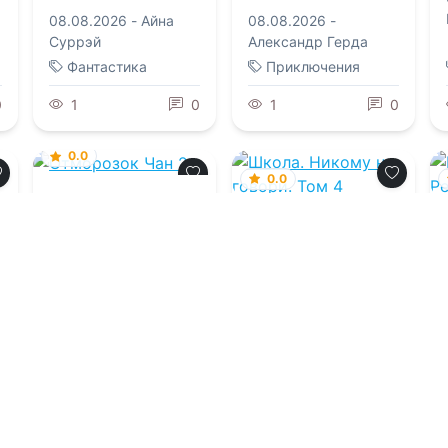
08.08.2026 -
Айна
08.08.2026 -
Суррэй
Александр Герда
Фантастика
Приключения
0
1
0
1
0
0.0
0.0
Отморозок Чан 2
Школа. Никому не
говори. Том 4
07.08.2026 -
Исаак
ь
Вайнберг
07.08.2026 -
Руфия
Липа
Фантастика
Приключения
0
2
0
1
0