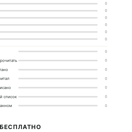
0
0
0
0
0
0
0
прочитать
0
тано
0
читал
0
исано
0
й список
0
ранном
0
А БЕСПЛАТНО