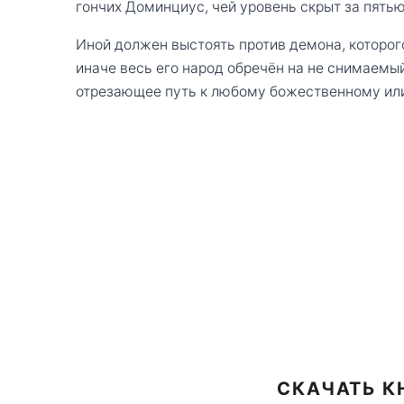
гончих Доминциус, чей уровень скрыт за пять
Иной должен выстоять против демона, которо
иначе весь его народ обречён на не снимаемый
отрезающее путь к любому божественному ил
СКАЧАТЬ КН