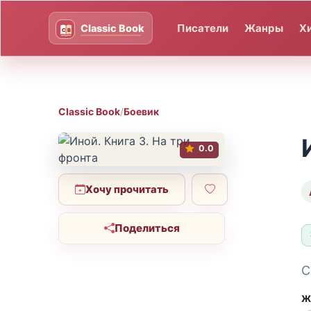
Писатели
Жанры
Х
Classic Book
/
Боевик
0.0
Хочу прочитать
Поделиться
С
Ж