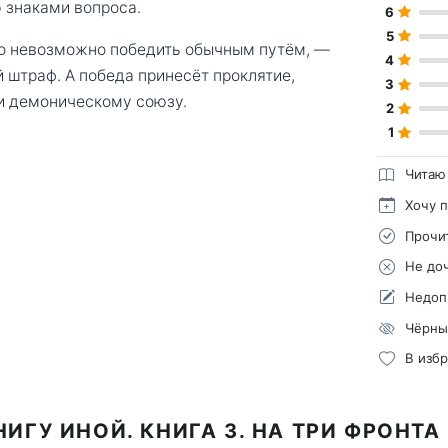
ю знаками вопроса.
6
5
го невозможно победить обычным путём, —
4
 штраф. А победа принесёт проклятие,
3
и демоническому союзу.
2
1
Читаю
Хочу 
Прочи
Не до
Недоп
Чёрны
В изб
ИГУ ИНОЙ. КНИГА 3. НА ТРИ ФРОНТ