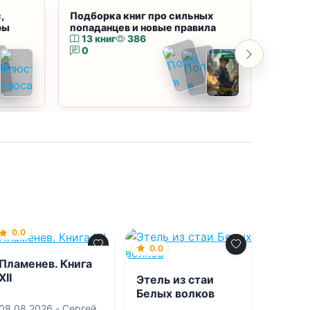
,
Подборка книг про сильных
Подбор
ры
попаданцев и новые правила
магию
13 книг
386
10 к
0
0
0.0
0.0
Пламенев. Книга
XII
Этель из стаи
Белых волков
08.08.2026 -
Сергей