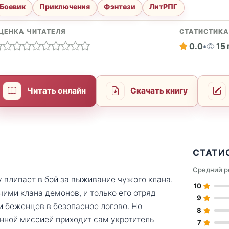
Боевик
Приключения
Фэнтези
ЛитРПГ
ЦЕНКА ЧИТАТЕЛЯ
СТАТИСТИК
0.0
•
15
Читать онлайн
Скачать книгу
СТАТИ
Средний р
 влипает в бой за выживание чужого клана.
10
ими клана демонов, и только его отряд
9
и беженцев в безопасное логово. Но
8
нной миссией приходит сам укротитель
7