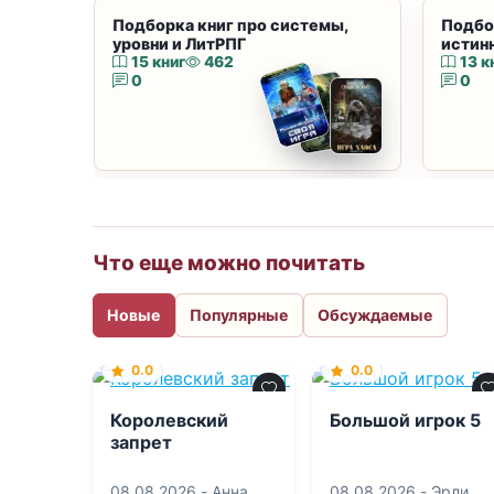
Подборка книг про системы,
Подбо
уровни и ЛитРПГ
истин
15 книг
462
13 к
0
0
Что еще можно почитать
Новые
Популярные
Обсуждаемые
0.0
0.0
Королевский
Большой игрок 5
запрет
08.08.2026 -
Анна
08.08.2026 -
Эрли