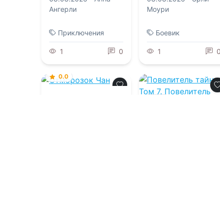
Ангерли
Моури
Приключения
Боевик
1
0
1
0.0
Отморозок Чан
0.0
Повелитель тайн.
07.08.2026 -
Исаак
Том 7. Повелител
бурь
Вайнберг
07.08.2026 -
Е Юань
Фантастика
Приключения
1
0
1