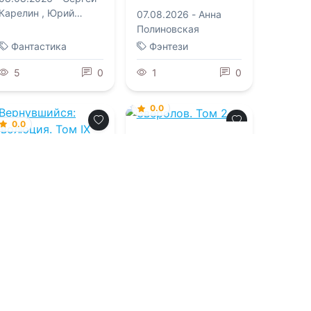
Карелин
,
Юрий
07.08.2026 -
Анна
Розин
Полиновская
Фантастика
Фэнтези
5
0
1
0
0.0
0.0
Зверолов. Том 2
Вернувшийся:
Революция. Том IX
07.08.2026 -
Александр Рудазов
,
07.08.2026 -
Vector
Ксения Рудазова
Фантастика
Приключения
3
0
2
0