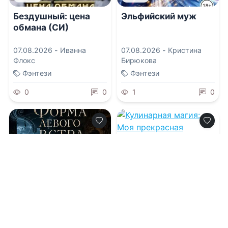
Бездушный: цена
Эльфийский муж
обмана (СИ)
07.08.2026 -
Иванна
07.08.2026 -
Кристина
Флокс
Бирюкова
Фэнтези
Фэнтези
0
0
1
0
0.0
Кулинарная магия:
Моя прекрасная
повариха. Самый
вкусный пирог в
07.08.2026 -
Лариса