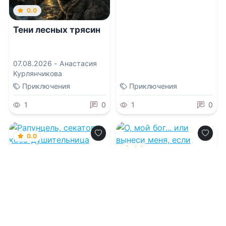
0.0
Тени лесных трясин
07.08.2026 -
Анастасия
Курлянчикова
Приключения
Приключения
1
0
1
0
0.0
0.0
Рапунцель, секатор
и коса-
О, мой бог... или
душительница
вынеси меня, если
сможешь!
07.08.2026 -
Марина
Комарова
07.08.2026 -
Мира Вишес
,
Надежда Мамаева
Приключения
Приключения