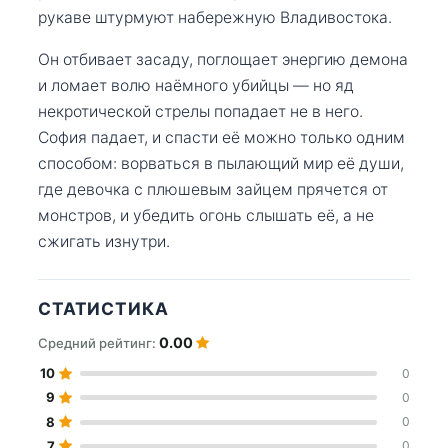
рукаве штурмуют набережную Владивостока.
Он отбивает засаду, поглощает энергию демона
и ломает волю наёмного убийцы — но яд
некротической стрелы попадает не в него.
София падает, и спасти её можно только одним
способом: ворваться в пылающий мир её души,
где девочка с плюшевым зайцем прячется от
монстров, и убедить огонь слышать её, а не
сжигать изнутри.
СТАТИСТИКА
0.00
Средний рейтинг:
10
0
9
0
8
0
7
0