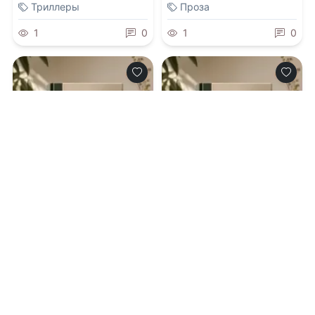
Триллеры
Проза
1
0
1
0
0.0
0.0
Грязь под ногтями
Цена твоей
покорности.
Иллюзия мести
08.08.2026 -
Элли
08.08.2026 -
Сия Белая
Чэндлер