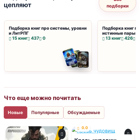
цепляют
подборки
Подборка книг про системы, уровни
Подборка книг пр
и ЛитРПГ
истинные пары и
15 книг
437
0
13 книг
426
0
Что еще можно почитать
Новые
Популярные
Обсуждаемые
0.0