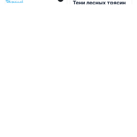
Тени лесных трясин
Громкая тишина над
Вирити
07.08.2026 -
Анастасия
Курлянчикова
07.08.2026 -
Тая Коу
Фантастика
Приключения
1
0
1
0
0.0
0.0
Детектив к весне
Клуб анонимных
цариц
07.08.2026 -
Алекс
Винтер
,
Елена Дорош
,
07.08.2026 -
Алекс
Игорь Карде
,
Людмила
Винтер
Мартова
,
Наталия
Детективы
Детективы
Николаевна Антонова
4
0
1
0