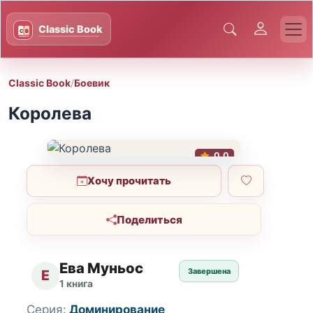
Classic Book
/
Боевик
Королева
0.0
Хочу прочитать
Поделиться
Ева Муньос
Завершена
Е
1 книга
Серия:
Доминирование