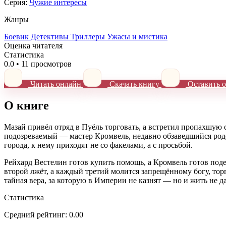
Серия:
Чужие интересы
Жанры
Боевик
Детективы
Триллеры
Ужасы и мистика
Оценка читателя
Статистика
0.0
•
11 просмотров
Читать онлайн
Скачать книгу
Оставить о
О книге
Мазай привёл отряд в Пуёль торговать, а встретил пропахшу
подозреваемый — мастер Кромвель, недавно обзаведшийся род
города, к нему приходят не со факелами, а с просьбой.
Рейхард Вестелин готов купить помощь, а Кромвель готов поде
второй лжёт, а каждый третий молится запрещённому богу, тор
тайная вера, за которую в Империи не казнят — но и жить не д
Статистика
Средний рейтинг:
0.00