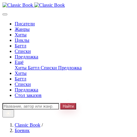
Писатели
Жанры
Хиты
Циклы
Баттл
Списки
Предложка
Ещё
Хиты
Баттл
Списки
Предложка
Хиты
Баттл
Списки
Предложка
Стол заказов
Найти
Classic Book
/
Боевик