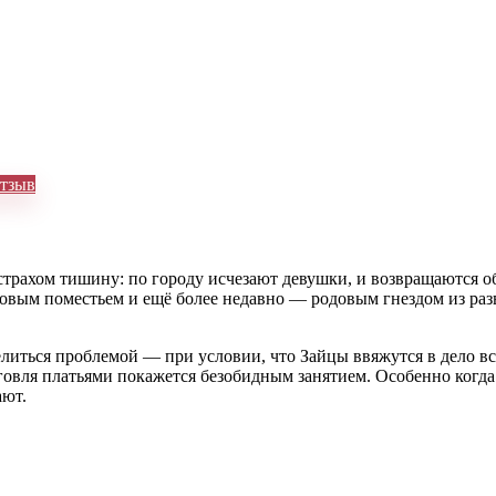
тзыв
ю страхом тишину: по городу исчезают девушки, и возвращаютс
овым поместьем и ещё более недавно — родовым гнездом из разв
литься проблемой — при условии, что Зайцы ввяжутся в дело все
говля платьями покажется безобидным занятием. Особенно когда 
ают.