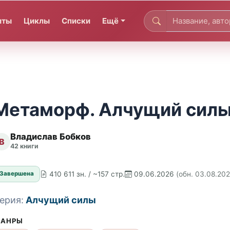
иты
Циклы
Списки
Ещё
Метаморф. Алчущий силы 
Владислав Бобков
В
42 книги
410 611 зн. / ~157 стр.
09.06.2026
(обн. 03.08.20
Завершена
ерия:
Алчущий силы
АНРЫ