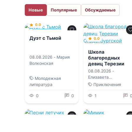
Новые
Популярные
Обсуждаемые
0.0
Дуэт с Тьмой
0.0
Школа
08.08.2026 -
Мария
благородных
девиц Терезии
Волконская
Ольденбургской
08.08.2026 -
Елизавета
Молодежная
Владимировна
литература
Приключения
Соболянская
0
0
1
0.0
0.0
Песни летучих
Мимик