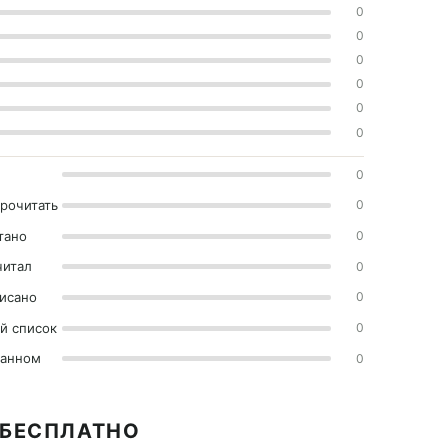
0
0
0
0
0
0
0
прочитать
0
тано
0
читал
0
исано
0
й список
0
ранном
0
 БЕСПЛАТНО