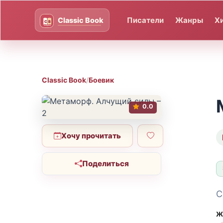
Писатели
Жанры
Х
Classic Book
/
Боевик
0.0
Хочу прочитать
Поделиться
С
Ж