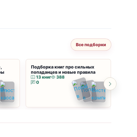
Все подборки
,
Подборка книг про сильных
Подбор
ры
попаданцев и новые правила
магию
13 книг
388
10 к
0
0