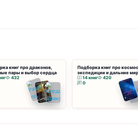
рка книг про драконов,
Подборка книг про космос
ные пары и выбор сердца
экспедиции и дальние ми
ниг
432
14 книг
420
0