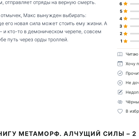
м, отправляет отряды на верную смерть.
6
5
 отмычек, Макс вынужден выбирать:
4
де его новая сила может стоить ему жизни. А
3
 и кто-то в демоническом черепе, совсем
2
бе путь через орды троллей.
1
Читаю
Хочу 
Прочи
Не до
Недоп
Чёрны
В изб
НИГУ МЕТАМОРФ. АЛЧУЩИЙ СИЛЫ – 2