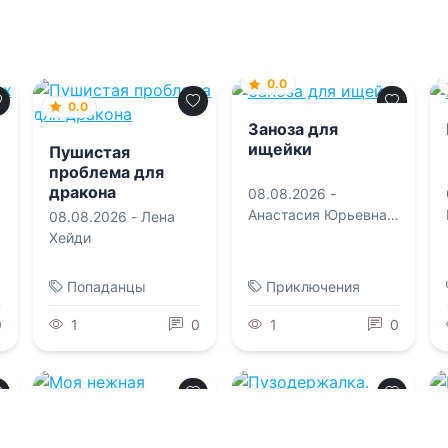
0.0
0.0
Заноза для
ищейки
Пушистая
проблема для
дракона
08.08.2026 -
Анастасия Юрьевна
08.08.2026 -
Лена
Королева
Хейди
Попаданцы
Приключения
0
1
0
1
0
0.0
0.0
Моя нежная
Пузодержалка.