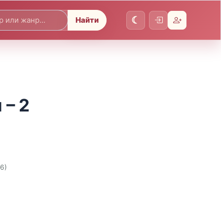
Найти
– 2
26)