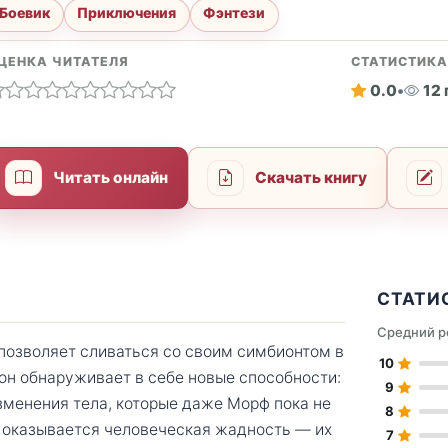
Боевик
Приключения
Фэнтези
ЦЕНКА ЧИТАТЕЛЯ
СТАТИСТИК
0.0
•
12
Читать онлайн
Скачать книгу
СТАТИ
Средний р
позволяет сливаться со своим симбионтом в
10
он обнаруживает в себе новые способности:
9
зменения тела, которые даже Морф пока не
8
 оказывается человеческая жадность — их
7