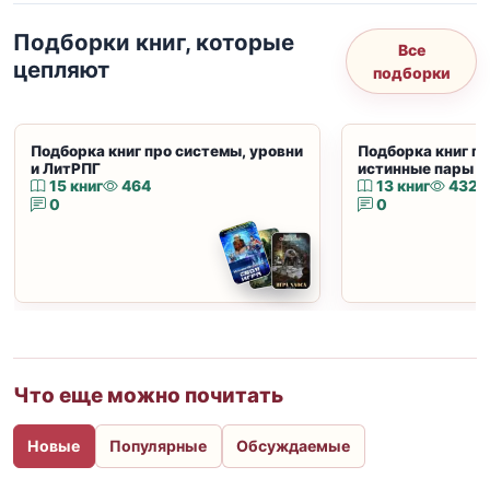
Подборки книг, которые
Все
цепляют
подборки
Подборка книг про системы, уровни
Подборка книг пр
и ЛитРПГ
истинные пары и
15 книг
464
13 книг
432
0
0
Что еще можно почитать
Новые
Популярные
Обсуждаемые