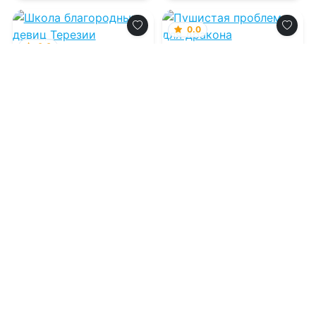
0.0
0.0
Пушистая проблема
для дракона
Школа благородных
девиц Терезии
Ольденбургской
08.08.2026 -
Лена Хейди
08.08.2026 -
Елизавета
Владимировна
Соболянская
Приключения
Попаданцы
2
0
1
0
0.0
0.0
Заноза для ищейки
Путешествие 2
08.08.2026 -
Анастасия
08.08.2026 -
Кирилл
Юрьевна Королева
Клеванский
Приключения
Приключения