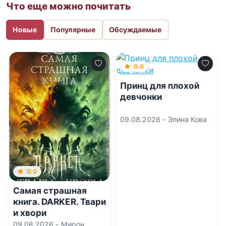
Что еще можно почитать
Новые
Популярные
Обсуждаемые
0.0
Принц для плохой
девчонки
09.08.2026 -
Элина Кова
0.0
Самая страшная
книга. DARKER. Твари
и хвори
09.08.2026 -
Мирон