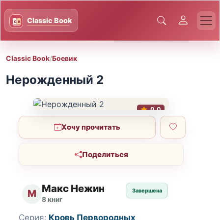
Classic Book
/
Боевик
Нерожденный 2
0.0
Хочу прочитать
Поделиться
Макс Нежин
Завершена
М
8 книг
Серия:
Кровь Первородных