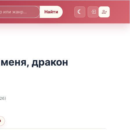
Найти
 меня, дракон
026)
а