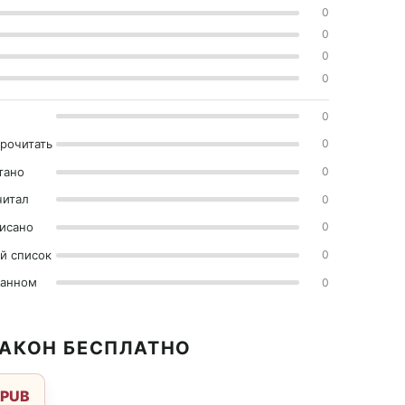
0
0
0
0
0
прочитать
0
тано
0
читал
0
исано
0
й список
0
ранном
0
РАКОН БЕСПЛАТНО
EPUB