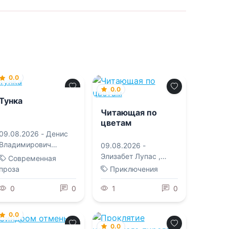
0.0
0.0
Тунка
Читающая по
цветам
09.08.2026 -
Денис
Владимирович
09.08.2026 -
Гербер
Элизабет Лупас
,
Современная
Елена Сергеевна
проза
Приключения
Татищева
0
0
1
0
0.0
0.0