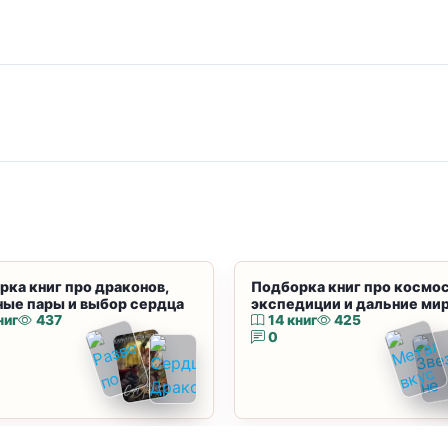
рка книг про драконов,
Подборка книг про космос
ные пары и выбор сердца
экспедиции и дальние ми
ниг
437
14 книг
425
0