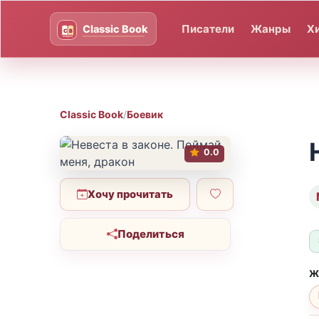
Писатели
Жанры
Х
Classic Book
/
Боевик
0.0
Хочу прочитать
Поделиться
Ж