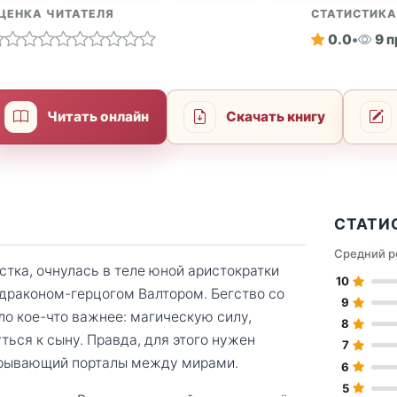
ЦЕНКА ЧИТАТЕЛЯ
СТАТИСТИК
0.0
•
9 
Читать онлайн
Скачать книгу
СТАТИ
Средний р
стка, очнулась в теле юной аристократки
10
драконом-герцогом Валтором. Бегство со
9
о кое-что важнее: магическую силу,
8
ться к сыну. Правда, для этого нужен
7
ткрывающий порталы между мирами.
6
5