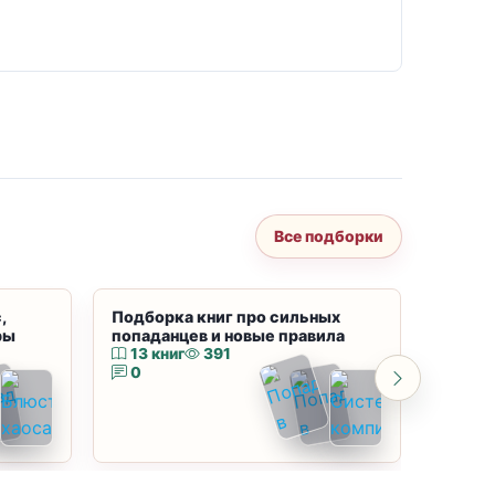
Все подборки
,
Подборка книг про сильных
Подбор
ры
попаданцев и новые правила
магию
13 книг
391
10 к
0
0