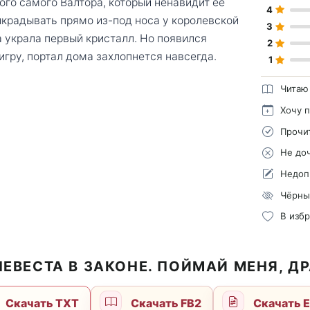
ого самого Валтора, который ненавидит её
4
выкрадывать прямо из-под носа у королевской
3
а украла первый кристалл. Но появился
2
игру, портал дома захлопнется навсегда.
1
Читаю
Хочу 
Прочи
Не до
Недоп
Чёрны
В изб
НЕВЕСТА В ЗАКОНЕ. ПОЙМАЙ МЕНЯ, Д
Скачать TXT
Скачать FB2
Скачать 