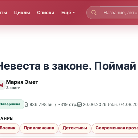
иты
Циклы
Списки
Ещё
Невеста в законе. Поймай
Мария Эмет
М
3 книги
836 798 зн. / ~319 стр.
20.06.2026
(обн. 04.08.2
Завершена
АНРЫ
Боевик
Приключения
Детективы
Современная проз