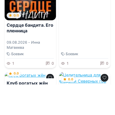
0.0
Сердце бандита. Его
пленница
09.08.2026 -
Инна
Матвеева
Боевик
Боевик
1
0
1
0
0.0
0.0
Клуб рогатых жён
Целительница для
владыки Северных
гор
09.08.2026 -
Анна Гром
08.08.2026 -
Алекс Го