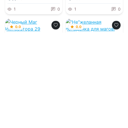
1
0
1
0
0.0
0.0
Черный Маг
"Не"желанная
Императора 29
попаданка для
магов!
08.08.2026 -
Александр
08.08.2026 -
Анастасия
Герда
Максименко
Молодежная
Приключения
литература
1
0
1
0
0.0
Небесный этюд
07.08.2026 -
Слава Лунич