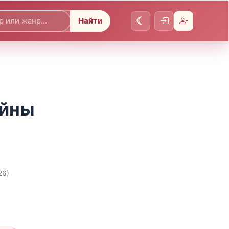
Найти
ойны
26)