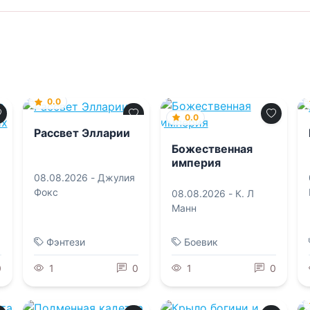
0.0
0.0
Рассвет Элларии
Божественная
империя
08.08.2026 -
Джулия
Фокс
08.08.2026 -
К. Л
Манн
Фэнтези
Боевик
0
1
0
1
0