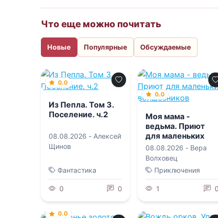
Что еще можно почитать
Новые
Популярные
Обсуждаемые
0.0
0.0
Из Пепла. Том 3.
Поселение. ч.2
Моя мама -
ведьма. Приют
для маленьких
08.08.2026 -
Алексей
волшебников
Щинов
08.08.2026 -
Вера
Волховец
Фантастика
Приключения
0
0
1
0.0