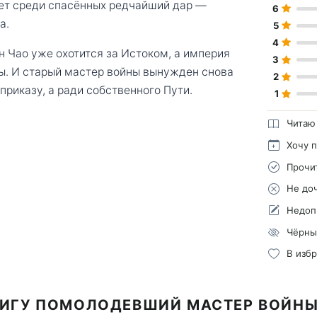
ает среди спасённых редчайший дар —
6
а.
5
4
ан Чао уже охотится за Истоком, а империя
3
лы. И старый мастер войны вынужден снова
2
приказу, а ради собственного Пути.
1
Читаю
Хочу 
Прочи
Не до
Недоп
Чёрны
В изб
НИГУ ПОМОЛОДЕВШИЙ МАСТЕР ВОЙНЫ