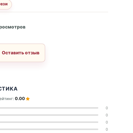
ези
А
просмотров
Оставить отзыв
СТИКА
0.00
ейтинг:
0
0
0
0