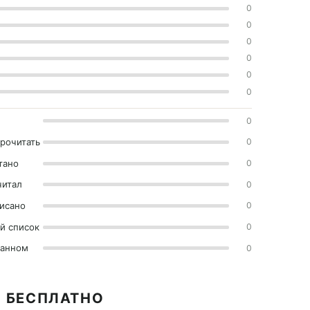
0
0
0
0
0
0
0
прочитать
0
тано
0
читал
0
исано
0
й список
0
ранном
0
 БЕСПЛАТНО