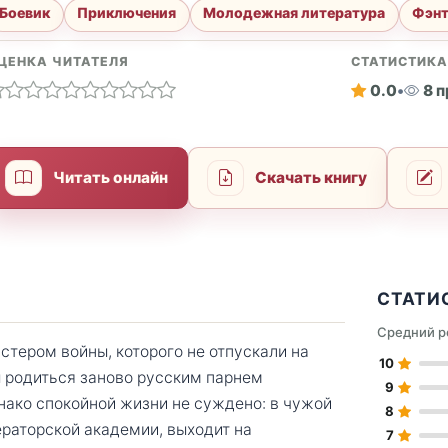
Боевик
Приключения
Молодежная литература
Фэнт
ЦЕНКА ЧИТАТЕЛЯ
СТАТИСТИК
0.0
•
8 
Читать онлайн
Скачать книгу
СТАТИ
Средний р
тером войны, которого не отпускали на
10
ы родиться заново русским парнем
9
днако спокойной жизни не суждено: в чужой
8
ераторской академии, выходит на
7