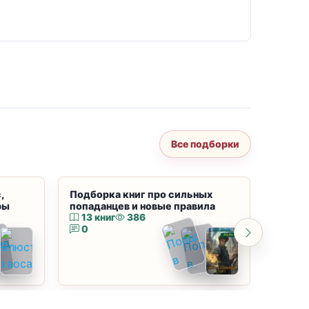
Все подборки
,
Подборка книг про сильных
Подбор
ры
попаданцев и новые правила
магию
13 книг
386
10 к
0
0