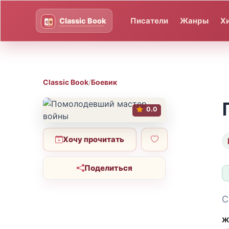
Писатели
Жанры
Х
Classic Book
/
Боевик
0.0
Хочу прочитать
Поделиться
С
Ж