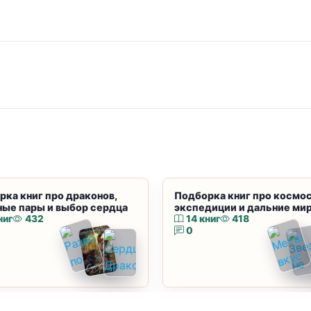
рка книг про драконов,
Подборка книг про космос
ные пары и выбор сердца
экспедиции и дальние ми
ниг
432
14 книг
418
0