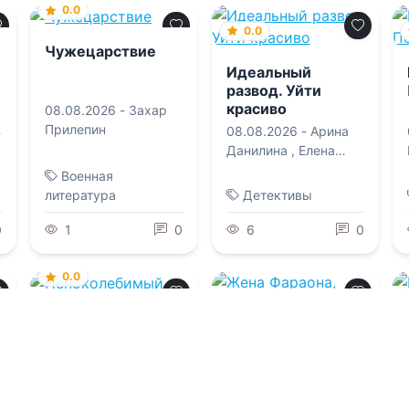
0.0
0.0
Чужецарствие
Идеальный
развод. Уйти
красиво
08.08.2026 -
Захар
Прилепин
08.08.2026 -
Арина
Данилина
,
Елена
Попова
Военная
литература
Детективы
0
1
0
6
0
0.0
Непоколебимый
0.0
Жена Фараона,
08.08.2026 -
Джейн
которую должны
казнить
Генри