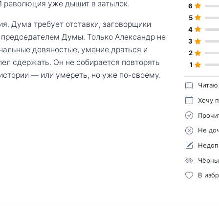
И революция уже дышит в затылок.
6
5
ия. Дума требует отставки, заговорщики
4
с председателем Думы. Только Александр не
3
нальные девяностые, умение драться и
2
успел сдержать. Он не собирается повторять
1
истории — или умереть, но уже по-своему.
Читаю
Хочу 
Прочи
Не до
Недоп
Чёрны
В изб