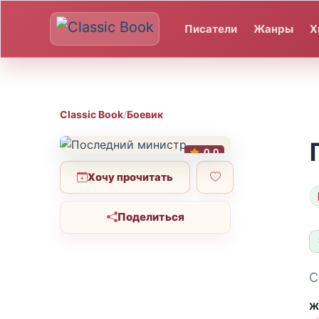
Писатели
Жанры
Х
Classic Book
/
Боевик
0.0
Хочу прочитать
Поделиться
С
Ж