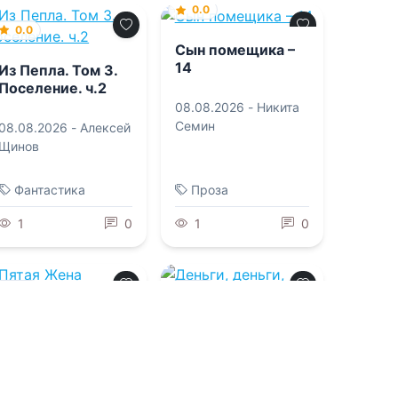
0.0
0.0
Сын помещика –
14
Из Пепла. Том 3.
Поселение. ч.2
08.08.2026 -
Никита
Семин
08.08.2026 -
Алексей
Щинов
Фантастика
Проза
1
0
1
0
0.0
0.0
Пятая Жена
Деньги, деньги,
Сурового Князя
деньги
08.08.2026 -
08.08.2026 -
Эд