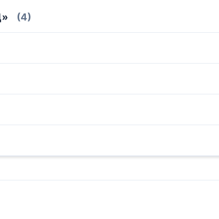
Д»
(4)