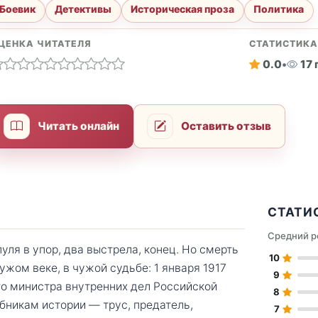
Боевик
Детективы
Историческая проза
Политика
ЦЕНКА ЧИТАТЕЛЯ
СТАТИСТИК
0.0
•
17
Читать онлайн
Оставить отзыв
СТАТИ
Средний р
ля в упор, два выстрела, конец. Но смерть
10
ужом веке, в чужой судьбе: 1 января 1917
9
го министра внутренних дел Российской
8
ебникам истории — трус, предатель,
7