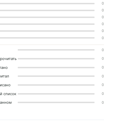
0
0
0
0
0
0
0
прочитать
0
тано
0
читал
0
исано
0
й список
0
ранном
0