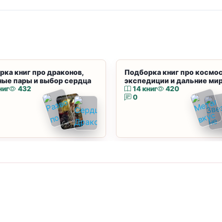
рка книг про драконов,
Подборка книг про космос
ные пары и выбор сердца
экспедиции и дальние ми
ниг
432
14 книг
420
0