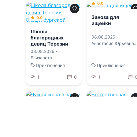
0.0
Заноза для
0.0
ищейки
Школа
08.08.2026 -
благородных
девиц Терезии
Анастасия Юрьевна
Ольденбургской
Королева
08.08.2026 -
Елизавета
Владимировна
Приключения
Приключения
Соболянская
1
0
1
1.0
0.0
Чужая жена в
Божественная
замке предателя
империя
08.08.2026 -
Лиссбет
08.08.2026 -
К. Л