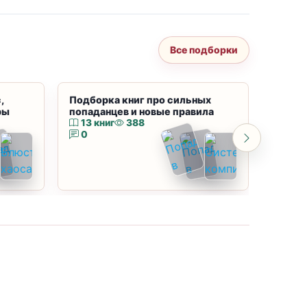
Все подборки
,
Подборка книг про сильных
Подбор
ры
попаданцев и новые правила
магию
13 книг
388
10 к
0
0