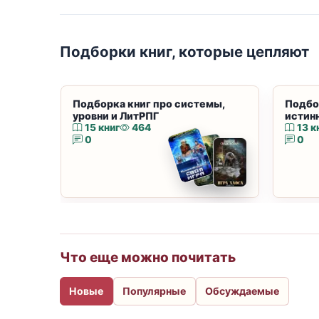
Подборки книг, которые цепляют
Подборка книг про системы,
Подбо
уровни и ЛитРПГ
истин
15 книг
464
13 к
0
0
Что еще можно почитать
Новые
Популярные
Обсуждаемые