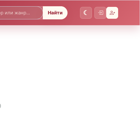
Найти
)