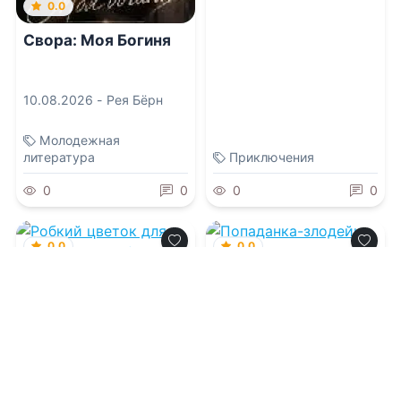
0.0
Свора: Моя Богиня
10.08.2026 -
Рея Бёрн
Молодежная
литература
Приключения
0
0
0
0
0.0
0.0
Робкий цветок для
Попаданка-
трех драконов (том
злодейка. Мой враг –
2)
мой муж!
10.08.2026 -
Аннета Керн
10.08.2026 -
Аннета Керн
Приключения
Приключения