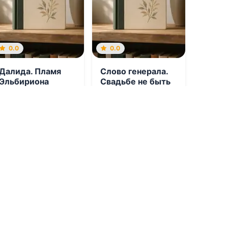
0.0
0.0
Далида. Пламя
Слово генерала.
Эльбириона
Свадьбе не быть
06.08.2026 -
Сан
06.08.2026 -
Оливия
Моди
Бонд
Приключения
Боевик
1
0
1
0