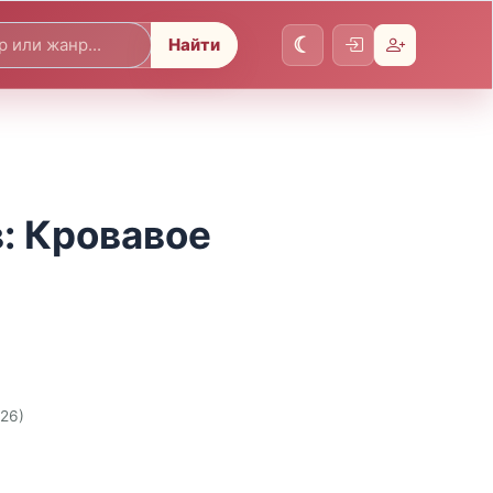
Найти
: Кровавое
026)