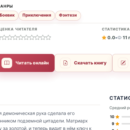
АНРЫ
Боевик
Приключения
Фэнтези
ЦЕНКА ЧИТАТЕЛЯ
СТАТИСТИК
0.0
•
11
Читать онлайн
Скачать книгу
СТАТИ
Средний р
я демоническая рука сделала его
10
енником подземной цитадели. Матриарх
9
за золотой, и теперь видит в нём ключ к