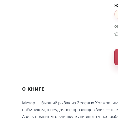
Ж
О
О КНИГЕ
Мизар — бывший рыбак из Зелёных Холмов, чь
наёмником, а неудачное прозвище «Ази» — пл
Азиль помнит мальчишку, купившего у неё рыбу 