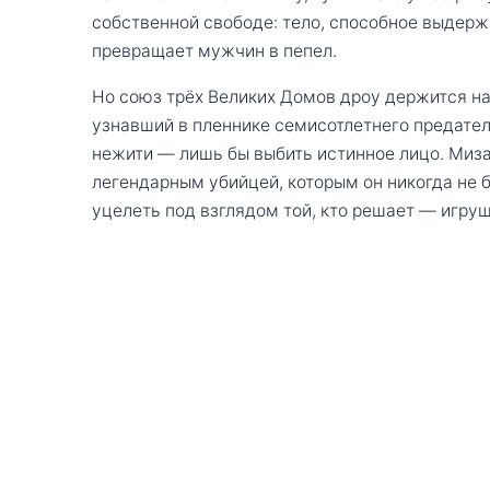
собственной свободе: тело, способное выдержа
превращает мужчин в пепел.
Но союз трёх Великих Домов дроу держится на
узнавший в пленнике семисотлетнего предателя
нежити — лишь бы выбить истинное лицо. Миз
легендарным убийцей, которым он никогда не б
уцелеть под взглядом той, кто решает — игруш