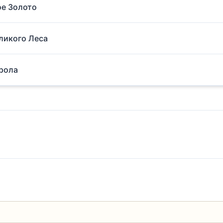
ое Золото
еликого Леса
арола