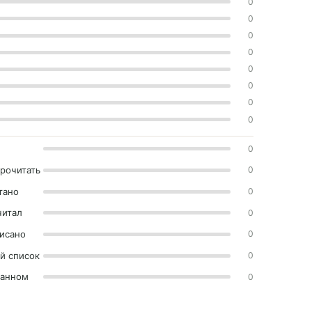
0
0
0
0
0
0
0
0
0
прочитать
0
тано
0
читал
0
исано
0
й список
0
ранном
0