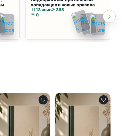
ры
попаданцев и новые правила
магию
13 книг
368
10 к
0
0