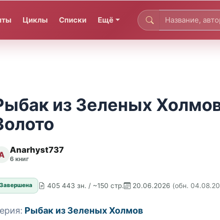
иты
Циклы
Списки
Ещё
Рыбак из Зеленых Холмов
Золото
Anarhyst737
A
6 книг
405 443 зн. / ~150 стр.
20.06.2026
(обн. 04.08.2
Завершена
ерия:
Рыбак из Зеленых Холмов