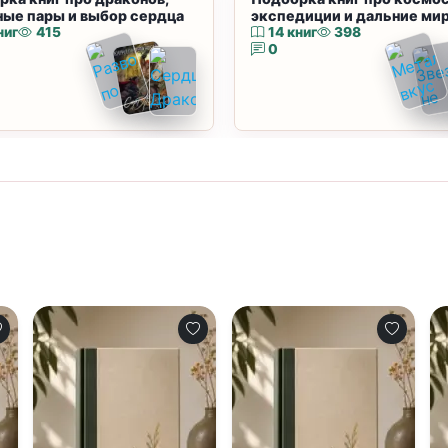
ные пары и выбор сердца
экспедиции и дальние ми
ниг
415
14 книг
398
0