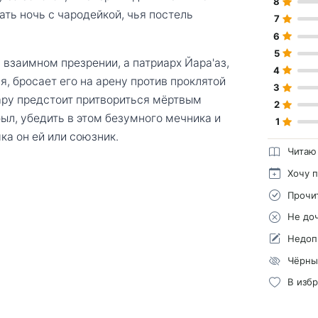
8
ть ночь с чародейкой, чья постель
7
6
5
 взаимном презрении, а патриарх Йара'аз,
4
, бросает его на арену против проклятой
3
ару предстоит притвориться мёртвым
2
ыл, убедить в этом безумного мечника и
1
ка он ей или союзник.
Читаю
Хочу 
Прочи
Не до
Недоп
Чёрны
В изб