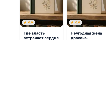
0.0
0.0
Где власть
Неугодная жена
встречает сердце
дракона-
инквизитора
06.08.2026 -
06.08.2026 -
Дита
Виктория Руиза
Терми
Приключения
Попаданцы
1
0
1