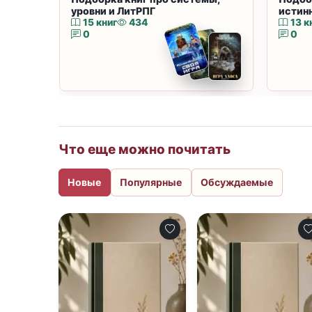
уровни и ЛитРПГ
истин
15 книг
434
13 к
0
0
Что еще можно почитать
Новые
Популярные
Обсуждаемые