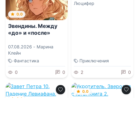
Люцифер
0.0
Эвендины. Между
«до» и «после»
07.08.2026 -
Марина
Клейн
Фантастика
Приключения
0
0
2
0
0.0
0.0
Укротитель.
Зверолов с Юга.
Завет Петра 10.
Книга 2.
Падение Левиафана.
Часть 2
07.08.2026 -
Николай
Скиба
07.08.2026 -
Денис
Старый