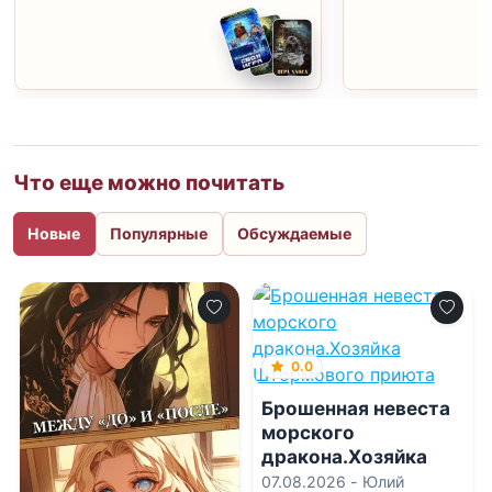
Что еще можно почитать
Новые
Популярные
Обсуждаемые
0.0
Брошенная невеста
морского
дракона.Хозяйка
Штормового приюта
07.08.2026 -
Юлий