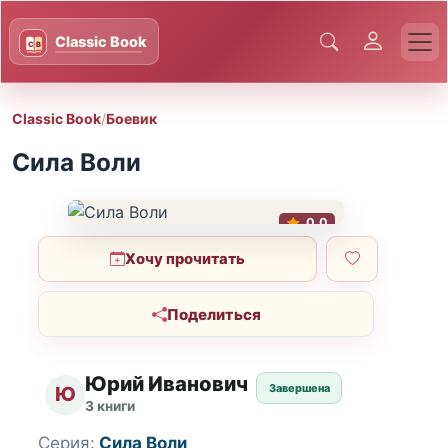
Classic Book
/
Боевик
Сила Воли
0.0
Хочу прочитать
Поделиться
Юрий Иванович
Завершена
Ю
3 книги
Серия:
Сила Воли