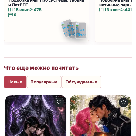
Подборка книг про системы, уровни
Подборка книг пр
и ЛитРПГ
истинные пары и
15 книг
475
13 книг
441
0
Что еще можно почитать
Новые
Популярные
Обсуждаемые