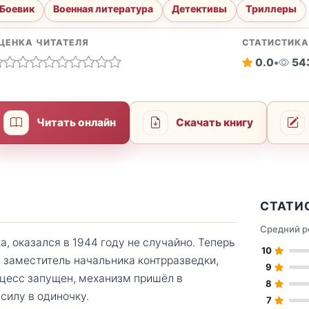
Боевик
Военная литература
Детективы
Триллеры
ЦЕНКА ЧИТАТЕЛЯ
СТАТИСТИК
0.0
•
54
Читать онлайн
Скачать книгу
СТАТИ
Средний р
а, оказался в 1944 году не случайно. Теперь
10
й заместитель начальника контрразведки,
9
оцесс запущен, механизм пришёл в
8
силу в одиночку.
7