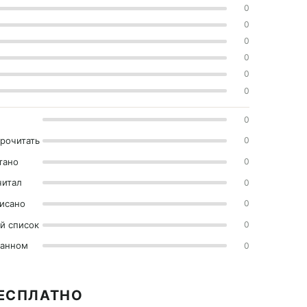
0
0
0
0
0
0
0
прочитать
0
тано
0
читал
0
исано
0
й список
0
ранном
0
БЕСПЛАТНО