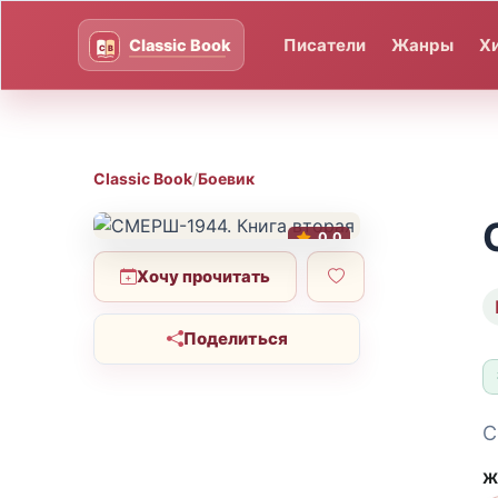
Писатели
Жанры
Х
Classic Book
/
Боевик
0.0
Хочу прочитать
Поделиться
С
Ж