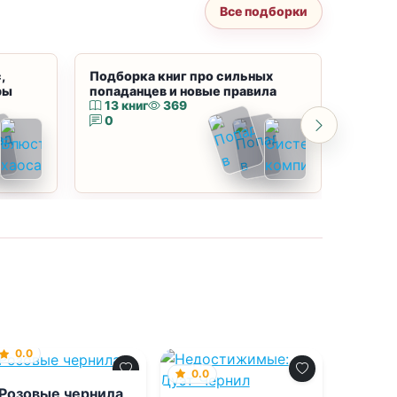
Все подборки
,
Подборка книг про сильных
Подбор
ры
попаданцев и новые правила
магию
13 книг
369
10 к
0
0
0.0
0.0
Розовые чернила