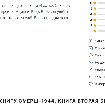
6
ату немецкого агента «Гость», Соколов
5
м происхождении. Ведь Борисов ушёл не
4
что тот нужен ещё. Вопрос — для чего.
3
2
1
Читаю
Хочу 
Прочи
Не до
Недоп
Чёрны
В изб
КНИГУ СМЕРШ-1944. КНИГА ВТОРАЯ 