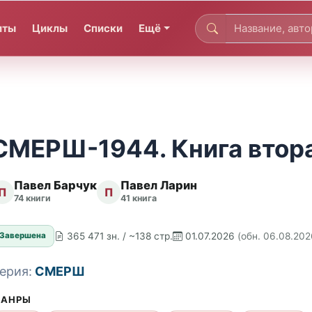
иты
Циклы
Списки
Ещё
СМЕРШ-1944. Книга втор
Павел Барчук
Павел Ларин
П
П
74 книги
41 книга
365 471 зн. / ~138 стр.
01.07.2026
(обн. 06.08.202
Завершена
ерия:
СМЕРШ
АНРЫ