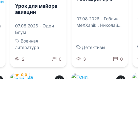
Урок для майора
авиации
07.08.2026 -
Гоблин
а
MeXXanik
,
Николай
07.08.2026 -
Одри
Некрасов
Блум
Военная
литература
Детективы
0
2
0
3
0
0.0
0.0
Энигма
Тени
Штарнбергского
озера
07.08.2026 -
РуНикс
,
Вероника А.
07.08.2026 -
Андреас
Борискина
Грау
,
Анна Штак
Детективы
Детективы