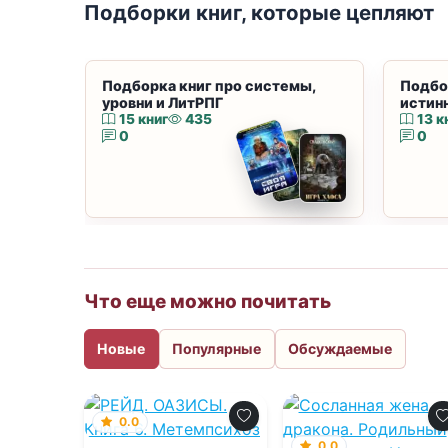
Подборки книг, которые цепляют
Подборка книг про системы,
Подбо
уровни и ЛитРПГ
истин
15 книг
435
13 к
0
0
Что еще можно почитать
Новые
Популярные
Обсуждаемые
0.0
0.0