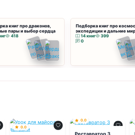
рка книг про драконов,
Подборка книг про космос
ные пары и выбор сердца
экспедиции и дальние ми
ниг
418
14 книг
399
0
0.0
0.0
Реставратор 3