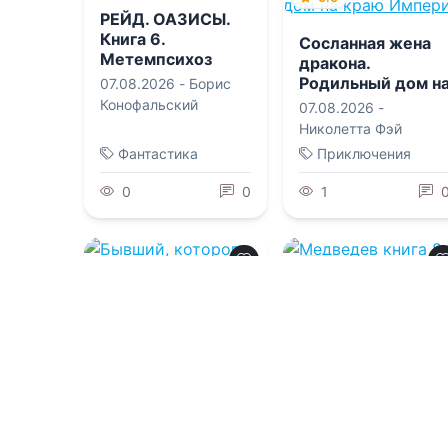
РЕЙД. ОАЗИСЫ.
Книга 6.
Сосланная жена
Метемпсихоз
дракона.
Родильный дом н
07.08.2026 -
Борис
краю Империи
Конофальский
07.08.2026 -
Николетта Фэй
Фантастика
Приключения
0
0
1
0.0
0.0
Медведев книга
8. Договор
Бывший, которого
невозможно
заблокировать
07.08.2026 -
Гоблин
MeXXanik
,
Каин
07.08.2026 -
Мариэль
Градов
Сальвия
Приключения
Детективы