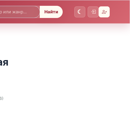
Найти
ая
6)