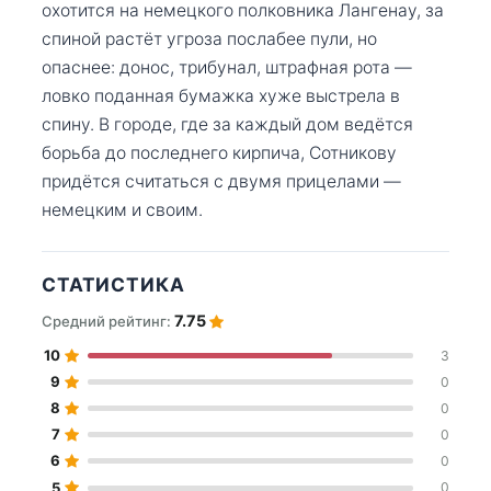
охотится на немецкого полковника Лангенау, за
спиной растёт угроза послабее пули, но
опаснее: донос, трибунал, штрафная рота —
ловко поданная бумажка хуже выстрела в
спину. В городе, где за каждый дом ведётся
борьба до последнего кирпича, Сотникову
придётся считаться с двумя прицелами —
немецким и своим.
СТАТИСТИКА
7.75
Средний рейтинг:
10
3
9
0
8
0
7
0
6
0
5
0