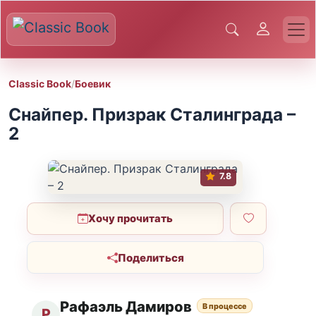
Classic Book
/
Боевик
Снайпер. Призрак Сталинграда –
2
7.8
Хочу прочитать
Поделиться
Рафаэль Дамиров
В процессе
Р