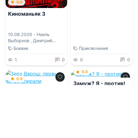
0.0
Киноманьяк 3
10.08.2026 -
Наиль
Выборнов
,
Дмитрий
Досужий
Боевик
Приключения
1
0
0
0
0.0
0.0
Замуж? Я - против!
Зеро Варош: первый
виток спирали
10.08.2026 -
Аля
Миррова
10.08.2026 -
Даниэль
Вайс
Приключения
Приключения
0
0
0
0