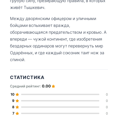
грубую силу, презирающую правила, в которых
живёт Тышкевич.
Между дворянским офицером и уличными
бойцами вспыхивает вражда,
оборачивающаяся предательством и кровью. А
впереди — чужой континент, где изобретения
бездарных ординаров могут перевернуть мир
Одарённых, и где каждый союзник таит нож за
спиной.
СТАТИСТИКА
0.00
Средний рейтинг:
10
0
9
0
8
0
7
0