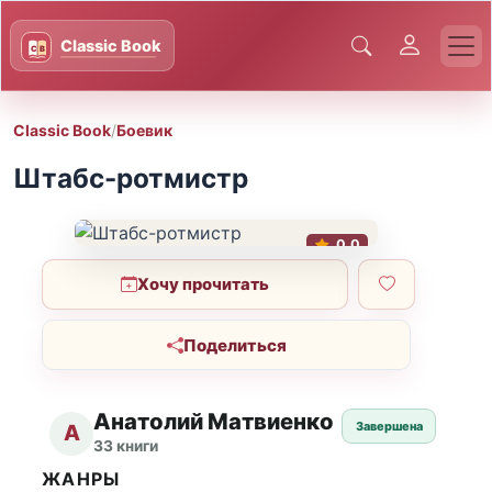
Classic Book
/
Боевик
Штабс-ротмистр
0.0
Хочу прочитать
Поделиться
Анатолий Матвиенко
Завершена
А
33 книги
ЖАНРЫ