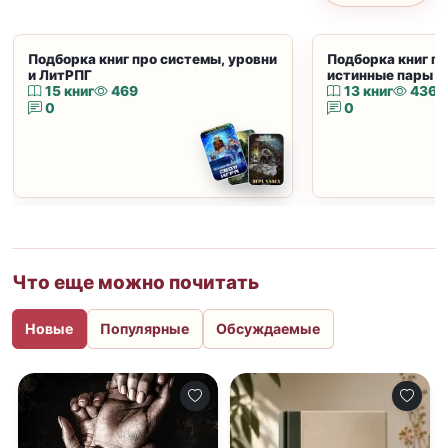
Подборка книг про системы, уровни
Подборка книг пр
и ЛитРПГ
истинные пары и
15 книг
469
13 книг
436
0
0
Что еще можно почитать
Новые
Популярные
Обсуждаемые