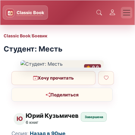
Classic Book
/
Боевик
Студент: Месть
0.0
Хочу прочитать
Поделиться
Юрий Кузьмичев
Завершена
Ю
6 книг
Серия:
Назад в 90ые