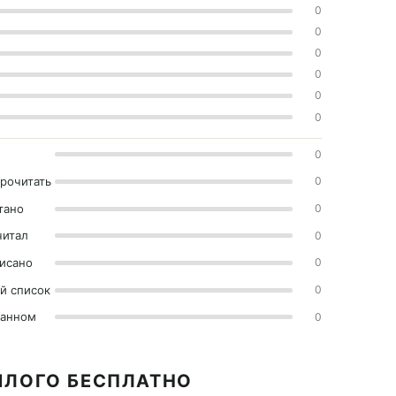
0
0
0
0
0
0
0
прочитать
0
тано
0
читал
0
исано
0
й список
0
ранном
0
ОШЛОГО БЕСПЛАТНО