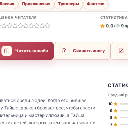
Боевик
Приключения
Триллеры
Фэнтези
ЦЕНКА ЧИТАТЕЛЯ
СТАТИСТИК
0.0
•
9 
Читать онлайн
Скачать книгу
СТАТИ
Средний р
ваться среди людей. Когда его бывшая
10
у Тайше, дракон бросает всё, чтобы спасти
9
лительница и мастер иллюзий, а Тайша
8
еских детей, которых затем запечатывает и
7