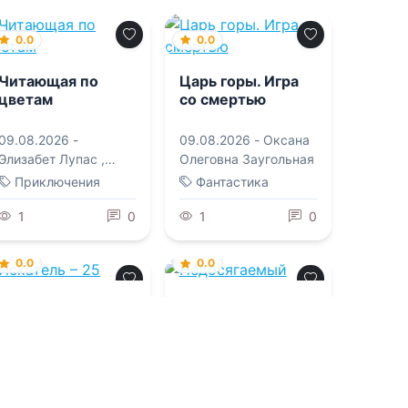
0.0
0.0
Читающая по
Царь горы. Игра
цветам
со смертью
09.08.2026 -
09.08.2026 -
Оксана
Элизабет Лупас
,
Олеговна Заугольная
Елена Сергеевна
Приключения
Фантастика
Татищева
1
0
1
0
0.0
0.0
Искатель – 25
Недосягаемый
09.08.2026 -
Сергей
09.08.2026 -
Джейн
Шиленко
Генри