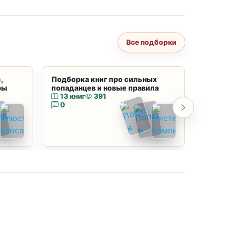
Все подборки
,
Подборка книг про сильных
Подбор
ры
попаданцев и новые правила
магию
13 книг
391
10 к
0
0