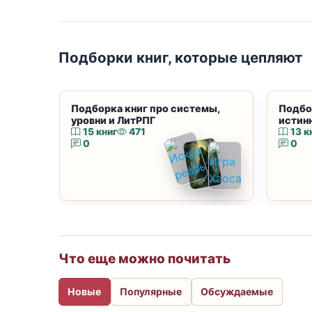
Подборки книг, которые цепляют
Подборка книг про системы,
Подбо
уровни и ЛитРПГ
истин
15 книг
471
13 к
0
0
Что еще можно почитать
Новые
Популярные
Обсуждаемые