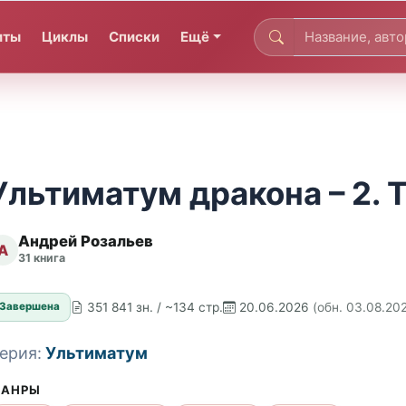
иты
Циклы
Списки
Ещё
Ультиматум дракона – 2. 
Андрей Розальев
А
31 книга
351 841 зн. / ~134 стр.
20.06.2026
(обн. 03.08.20
Завершена
ерия:
Ультиматум
АНРЫ