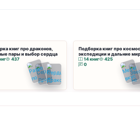
рка книг про драконов,
Подборка книг про космос
ные пары и выбор сердца
экспедиции и дальние ми
ниг
437
14 книг
425
0