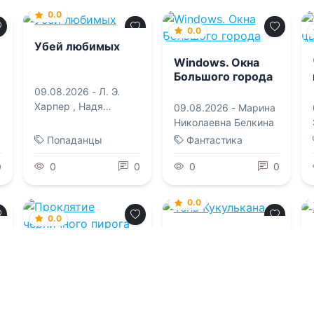
0.0
0.0
Убей любимых
Windows. Окна
Большого города
09.08.2026 -
Л. Э.
Харпер
,
Надя
09.08.2026 -
Марина
Тигровская
Николаевна Белкина
Попаданцы
Фантастика
0
0
0
0
0
0.0
0.0
Тень Кукулькана
Проклятие
черничного
пирога
09.08.2026 -
Алексей
Птица
09.08.2026 -
Виола
Редж