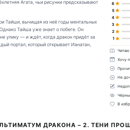
ёхлетняя Агата, чьи рисунки предсказывают
6
5
4
ри Тайши, вычищая из неё годы ментальных
3
Однако Тайша уже знает о побеге. Он
2
не улику — и ждёт, когда дракон придёт за
1
дый портал, который открывает Ианатан,
Читаю
Хочу 
Прочи
Не до
Недоп
Чёрны
В изб
ЛЬТИМАТУМ ДРАКОНА – 2. ТЕНИ ПР