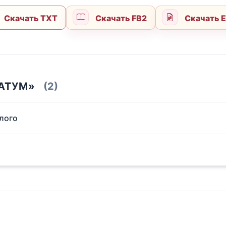
Скачать TXT
Скачать FB2
Скачать 
АТУМ»
(2)
шлого