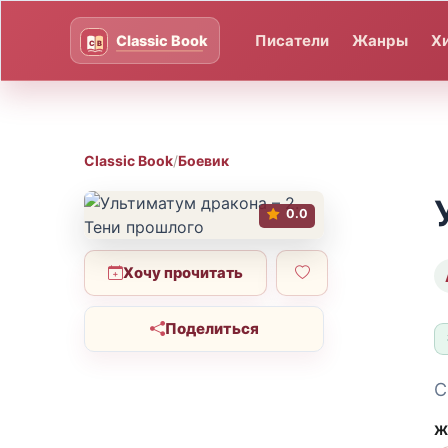
Писатели
Жанры
Х
Classic Book
/
Боевик
0.0
Хочу прочитать
Поделиться
С
Ж