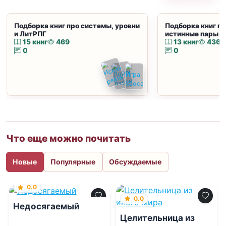
Подборка книг про системы, уровни
Подборка книг пр
и ЛитРПГ
истинные пары и
15 книг
469
13 книг
436
0
0
Что еще можно почитать
Новые
Популярные
Обсуждаемые
0.0
0.0
Недосягаемый
Целительница из