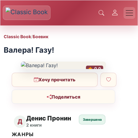
Classic Book
/
Боевик
Валера! Газу!
0.0
Хочу прочитать
Поделиться
Денис Пронин
Завершена
Д
2 книги
ЖАНРЫ