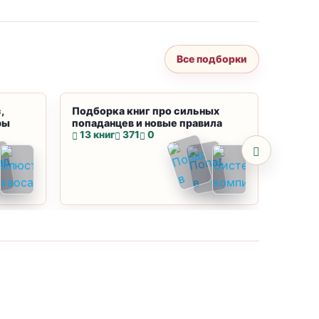
Все подборки
,
Подборка книг про сильных
Подбор
ры
попаданцев и новые правила
магию
13 книг
371
0
10 кн