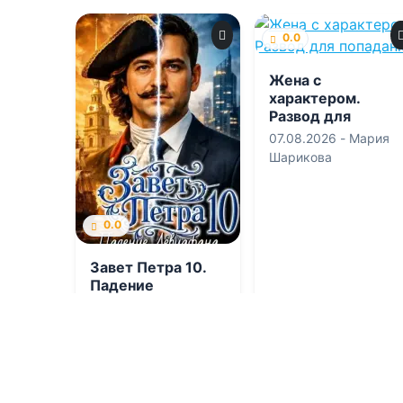
0.0
Жена с
характером.
Развод для
попаданки
07.08.2026 -
Мария
Шарикова
0.0
Завет Петра 10.
Падение
Левиафана. Часть
2
07.08.2026 -
Денис
Старый
Военная литература
Попаданцы
1
0
2