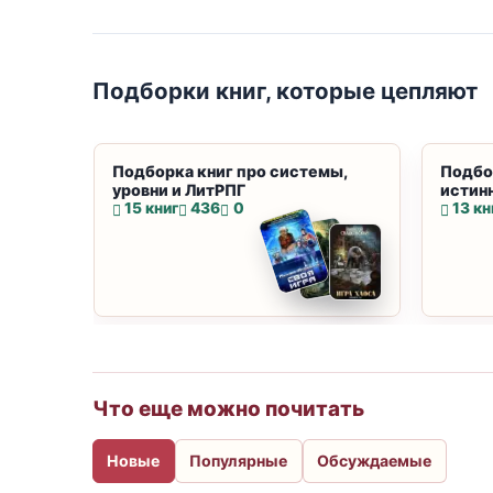
Подборки книг, которые цепляют
Подборка книг про системы,
Подбо
уровни и ЛитРПГ
истин
15 книг
436
0
13 кн
Что еще можно почитать
Новые
Популярные
Обсуждаемые