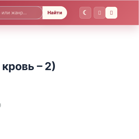
Найти
кровь – 2)
)