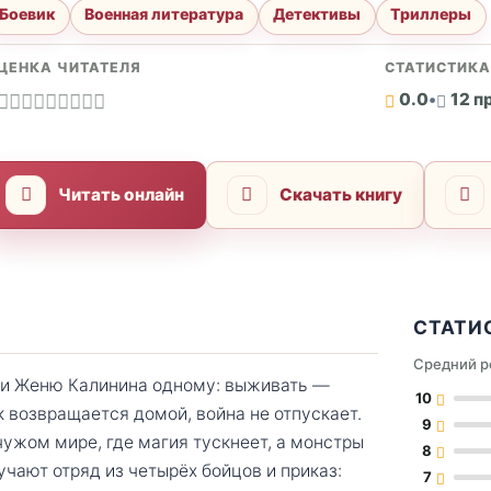
Боевик
Военная литература
Детективы
Триллеры
ЦЕНКА ЧИТАТЕЛЯ
СТАТИСТИК
0.0
•
12 п
Читать онлайн
Скачать книгу
СТАТИ
Средний р
ли Женю Калинина одному: выживать —
10
к возвращается домой, война не отпускает.
9
чужом мире, где магия тускнеет, а монстры
8
ают отряд из четырёх бойцов и приказ:
7