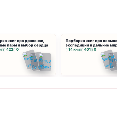
рка книг про драконов,
Подборка книг про космос
ные пары и выбор сердца
экспедиции и дальние ми
иг
422
0
14 книг
401
0