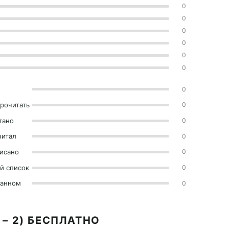
0
0
0
0
0
0
0
прочитать
0
тано
0
читал
0
исано
0
й список
0
ранном
0
– 2) БЕСПЛАТНО