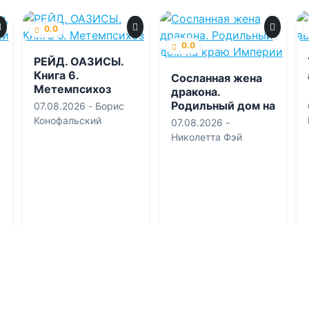
0.0
0.0
РЕЙД. ОАЗИСЫ.
Книга 6.
Сосланная жена
Метемпсихоз
дракона.
Родильный дом на
07.08.2026 -
Борис
краю Империи
Конофальский
07.08.2026 -
Николетта Фэй
Фантастика
Приключения
0
1
0
3
0