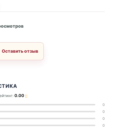
А
росмотров
Оставить отзыв
СТИКА
0.00
ейтинг:
0
0
0
0