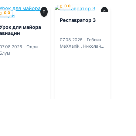
0.0
0.0
Реставратор 3
Урок для майора
авиации
07.08.2026 -
Гоблин
MeXXanik
,
Николай
07.08.2026 -
Одри
Некрасов
Блум
Военная литература
Детективы
3
0
3
0