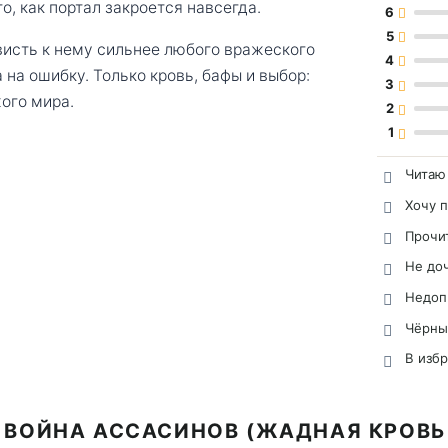
о, как портал закроется навсегда.
6
5
висть к нему сильнее любого вражеского
4
а на ошибку. Только кровь, бафы и выбор:
3
жого мира.
2
1
Читаю
Хочу 
Прочи
Не до
Недоп
Чёрны
В изб
 ВОЙНА АССАСИНОВ (ЖАДНАЯ КРОВЬ 