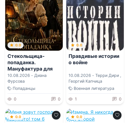
0.0
0.0
Стекольщица-
Правдивые истории
попаданка.
о войне
Мануфактура для
дракона
10.08.2026 -
Диана
10.08.2026 -
Терри Дири
,
Фурсова
Георгий Капчица
Попаданцы
Военная литература
0
0
1
0
0.0
0.0
Меня зовут
Измена. Я никогда не