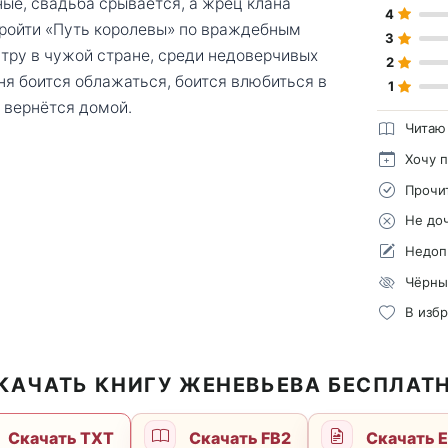
ные, свадьба срывается, а жрец клана
4
пройти «Путь королевы» по враждебным
3
тру в чужой стране, среди недоверчивых
2
я боится облажаться, боится влюбиться в
1
е вернётся домой.
Читаю
Хочу 
Прочи
Не до
Недоп
Чёрны
В изб
КАЧАТЬ КНИГУ ЖЕНЕВЬЕВА БЕСПЛАТ
Скачать TXT
Скачать FB2
Скачать 