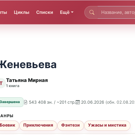
иты
Циклы
Списки
Ещё
Женевьева
Татьяна Мирная
Т
1 книга
543 408 зн. / ~201 стр.
20.06.2026
(обн. 02.08.20
Завершена
АНРЫ
Боевик
Приключения
Фэнтези
Ужасы и мистика