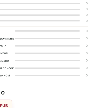
0
0
0
0
0
прочитать
0
тано
0
читал
0
исано
0
й список
0
ранном
0
НО
EPUB