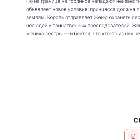
Но на границе на гоблинов нападают неизвест
объявляет новое условие: принцесса должна 
землям. Король отправляет Женю охранять сес
нелюдей и таинственных преследователей. Жен
жениха сестры — и боится, что кто-то из них н
С