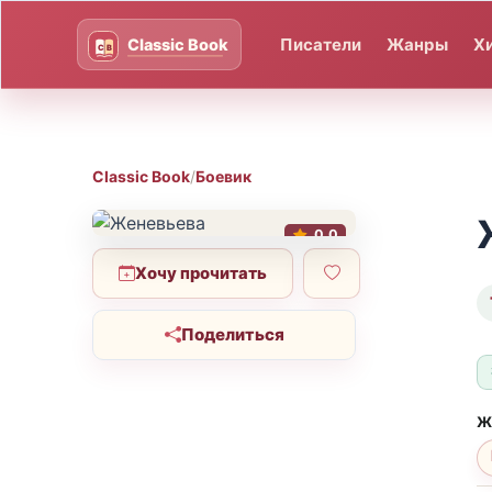
Писатели
Жанры
Х
Classic Book
/
Боевик
0.0
Хочу прочитать
Поделиться
Ж