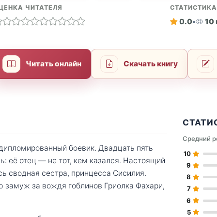
ЦЕНКА ЧИТАТЕЛЯ
СТАТИСТИК
0.0
•
10
Читать онлайн
Скачать книгу
СТАТИ
Средний р
дипломированный боевик. Двадцать пять
10
ь: её отец — не тот, кем казался. Настоящий
9
сь сводная сестра, принцесса Сисилия.
8
ю замуж за вождя гоблинов Гриолка Фахари,
7
6
5