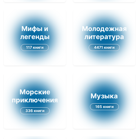
Мифы и
Молодежная
легенды
литература
117 книги
4471 книги
Морские
Музыка
приключения
165 книги
336 книги