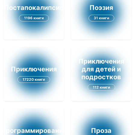
Постапокалипсис
Поэзия
1196 книги
31 книги
Приключения
Приключения
для детей и
подростков
17220 книги
112 книги
Программирование
Проза