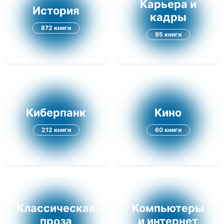
Карьера и
История
кадры
872 книги
95 книги
Киберпанк
Кино
212 книги
60 книги
Классическая
Компьютеры
проза
и интернет