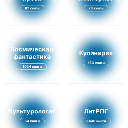
81 книги
73 книги
Космическая
Кулинария
фантастика
153 книги
1024 книги
Культурология
ЛитРПГ
54 книги
2448 книги