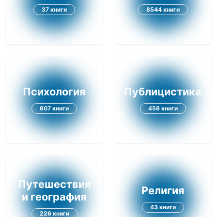
37 книги
8544 книги
Психология
Публицистика
607 книги
456 книги
Путешествия
Религия
и география
43 книги
226 книги