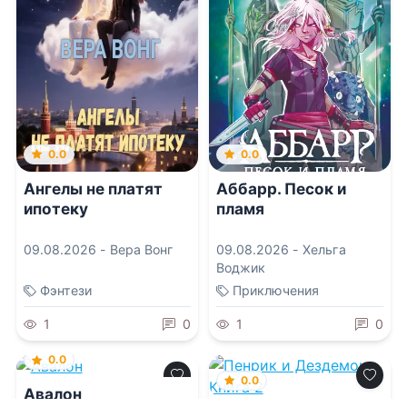
0.0
0.0
Ангелы не платят
Аббарр. Песок и
ипотеку
пламя
09.08.2026 -
Вера Вонг
09.08.2026 -
Хельга
Воджик
Фэнтези
Приключения
1
0
1
0
0.0
0.0
Авалон