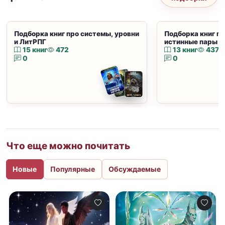
Подборка книг про системы, уровни
Подборка книг пр
и ЛитРПГ
истинные пары и
15 книг
472
13 книг
437
0
0
Что еще можно почитать
Новые
Популярные
Обсуждаемые