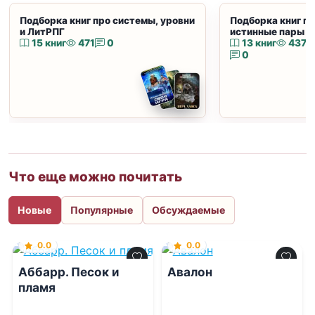
Подборка книг про системы, уровни
Подборка книг пр
и ЛитРПГ
истинные пары и
15 книг
471
0
13 книг
437
0
Что еще можно почитать
Новые
Популярные
Обсуждаемые
0.0
0.0
Аббарр. Песок и
Авалон
пламя