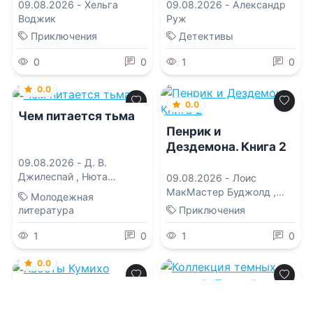
09.08.2026 -
Хельга
09.08.2026 -
Александр
Воджик
Руж
Приключения
Детективы
0
0
1
0
0.0
0.0
Чем питается тьма
Пенрик и
Дездемона. Книга 2
09.08.2026 -
Д. В.
Джилеспай
,
Нюта
09.08.2026 -
Лоис
Колесникова
МакМастер Буджолд
,
Молодежная
Ксения Сергеевна
литература
Приключения
Егорова
1
0
1
0
0.0
Хвосты Кумихо
0.0