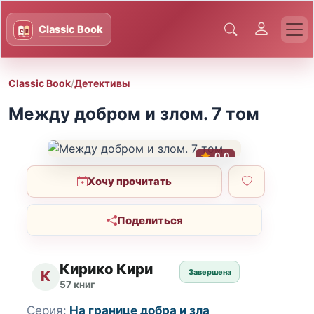
Classic Book
/
Детективы
Между добром и злом. 7 том
0.0
Хочу прочитать
Поделиться
Кирико Кири
Завершена
К
57 книг
Серия:
На границе добра и зла