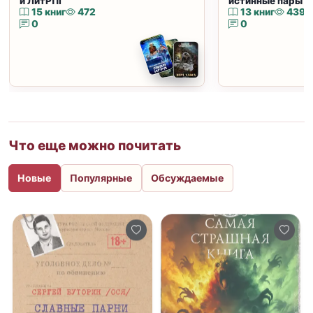
и ЛитРПГ
истинные пары и
15 книг
472
13 книг
439
0
0
Что еще можно почитать
Новые
Популярные
Обсуждаемые