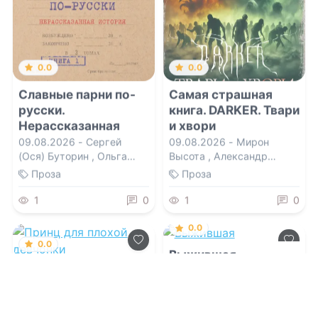
0.0
0.0
Славные парни по-
Самая страшная
русски.
книга. DARKER. Твари
Нерассказанная
и хвори
история. Книга 1
09.08.2026 -
Сергей
09.08.2026 -
Мирон
(Ося) Буторин
,
Ольга
Высота
,
Александр
Тарасова
Александрович Матюхин
,
Проза
Проза
Александр Сордо
,
Алексей Гибер
,
Алексей
1
0
1
0
Искров
0.0
0.0
Выжившая
Принц для плохой
девчонки
09.08.2026 -
Лари Лис
09.08.2026 -
Элина Кова