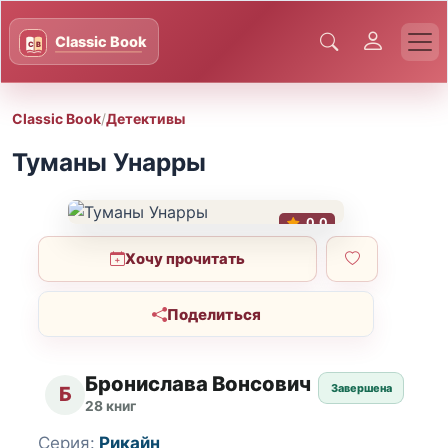
Classic Book
/
Детективы
Туманы Унарры
0.0
Хочу прочитать
Поделиться
Бронислава Вонсович
Завершена
Б
28 книг
Серия:
Рикайн