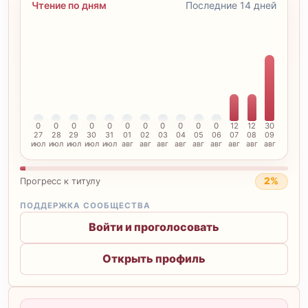
Чтение по дням
Последние 14 дней
0
0
0
0
0
0
0
0
0
0
0
12
12
30
27
28
29
30
31
01
02
03
04
05
06
07
08
09
июл
июл
июл
июл
июл
авг
авг
авг
авг
авг
авг
авг
авг
авг
2%
Прогресс к титулу
ПОДДЕРЖКА СООБЩЕСТВА
Войти и проголосовать
Открыть профиль