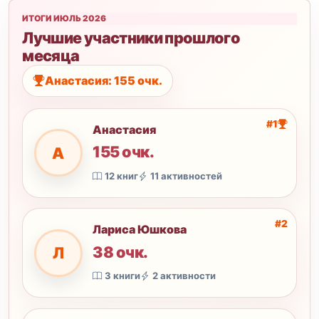
ИТОГИ ИЮЛЬ 2026
Лучшие участники прошлого
месяца
Анастасия: 155 очк.
#1
Анастасия
155 очк.
А
12 книг
11 активностей
#2
Лариса Юшкова
38 очк.
Л
3 книги
2 активности