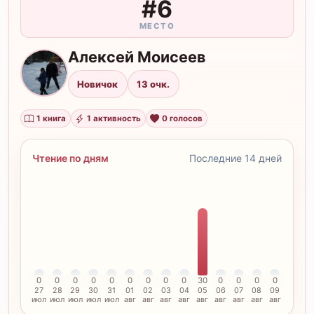
#6
МЕСТО
Алексей Моисеев
А
Новичок
13 очк.
1 книга
1 активность
0 голосов
Чтение по дням
Последние 14 дней
0
0
0
0
0
0
0
0
0
30
0
0
0
0
27
28
29
30
31
01
02
03
04
05
06
07
08
09
июл
июл
июл
июл
июл
авг
авг
авг
авг
авг
авг
авг
авг
авг