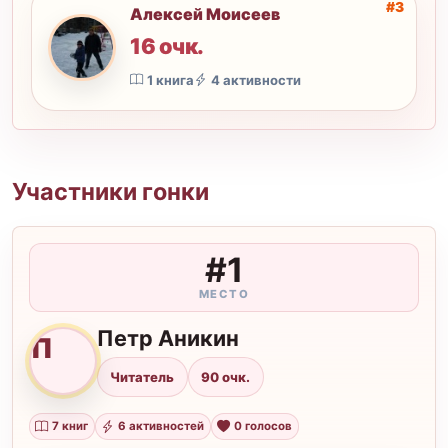
#3
Алексей Моисеев
16 очк.
А
1 книга
4 активности
Участники гонки
#1
МЕСТО
Петр Аникин
П
Читатель
90 очк.
7 книг
6 активностей
0 голосов