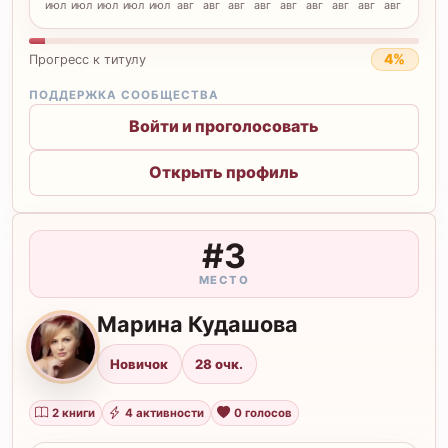
июл
июл
июл
июл
июл
авг
авг
авг
авг
авг
авг
авг
авг
авг
4%
Прогресс к титулу
ПОДДЕРЖКА СООБЩЕСТВА
Войти и проголосовать
Открыть профиль
#3
МЕСТО
Марина Кудашова
М
Новичок
28 очк.
2 книги
4 активности
0 голосов