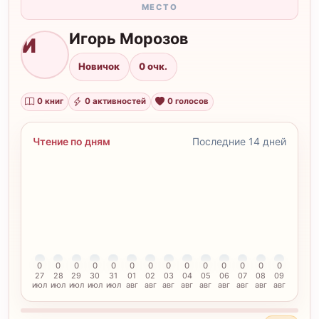
МЕСТО
Игорь Морозов
И
Новичок
0 очк.
0 книг
0 активностей
0 голосов
Чтение по дням
Последние 14 дней
0
0
0
0
0
0
0
0
0
0
0
0
0
0
27
28
29
30
31
01
02
03
04
05
06
07
08
09
июл
июл
июл
июл
июл
авг
авг
авг
авг
авг
авг
авг
авг
авг