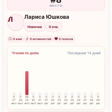
МЕСТО
Лариса Юшкова
Л
Новичок
0 очк.
0 книг
0 активностей
0 голосов
Чтение по дням
Последние 14 дней
0
0
48
0
0
0
0
0
0
0
0
0
0
0
27
28
29
30
31
01
02
03
04
05
06
07
08
09
июл
июл
июл
июл
июл
авг
авг
авг
авг
авг
авг
авг
авг
авг