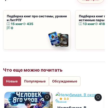
Подборка книг про системы, уровни
Подборка книг пр
и ЛитРПГ
истинные пары и
15 книг
435
13 книг
418
0
Что еще можно почитать
Новые
Популярные
Обсуждаемые
0.0
Нелюбимая. В