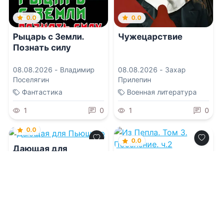
0.0
0.0
Рыцарь с Земли.
Чужецарствие
Познать силу
08.08.2026 -
Владимир
08.08.2026 -
Захар
Поселягин
Прилепин
Фантастика
Военная литература
1
0
1
0
0.0
0.0
Дающая для
Пьющего
Из Пепла. Том 3.
Поселение. ч.2
08.08.2026 -
Евгения
Шагурова
08.08.2026 -
Алексей
Щинов
Фантастика
Фантастика