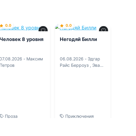
0.0
0.0
Человек 8 уровня
Негодяй Билли
07.08.2026 -
Максим
06.08.2026 -
Эдгар
Петров
Райс Берроуз
,
Эва
Карловна Бродерсен
Проза
Приключения
0
0
1
0