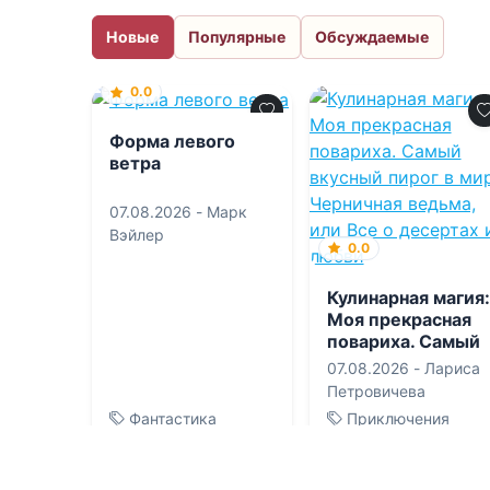
Новые
Популярные
Обсуждаемые
0.0
Форма левого
ветра
07.08.2026 -
Марк
Вэйлер
0.0
Кулинарная магия:
Моя прекрасная
повариха. Самый
вкусный пирог в
07.08.2026 -
Лариса
мире. Черничная
Петровичева
ведьма, или Все о
Фантастика
Приключения
десертах и любви
0
0
0