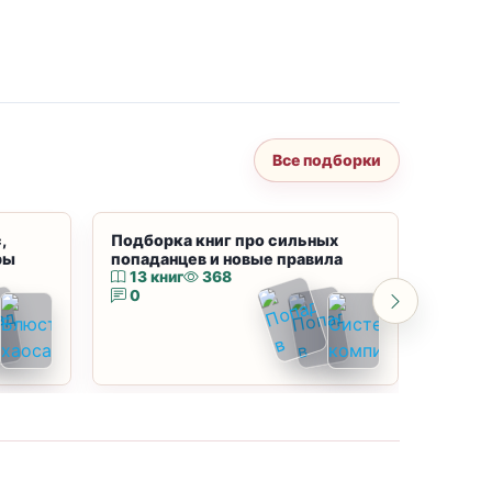
Все подборки
,
Подборка книг про сильных
Подбор
ры
попаданцев и новые правила
магию
13 книг
368
10 к
0
0