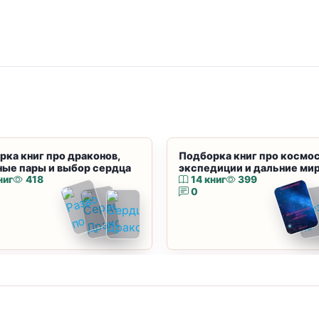
рка книг про драконов,
Подборка книг про космос
ные пары и выбор сердца
экспедиции и дальние ми
ниг
418
14 книг
399
0