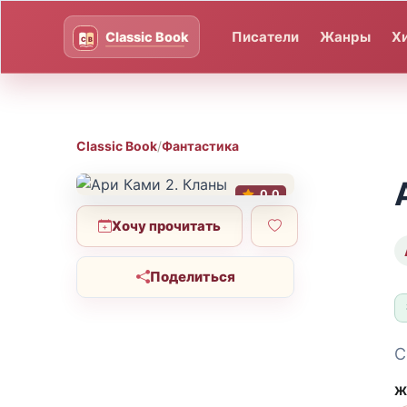
Писатели
Жанры
Х
Classic Book
/
Фантастика
0.0
Хочу прочитать
Поделиться
С
Ж