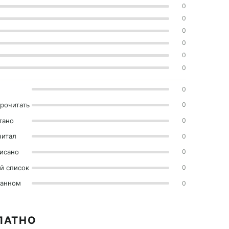
0
0
0
0
0
0
0
прочитать
0
тано
0
читал
0
исано
0
й список
0
ранном
0
ЛАТНО