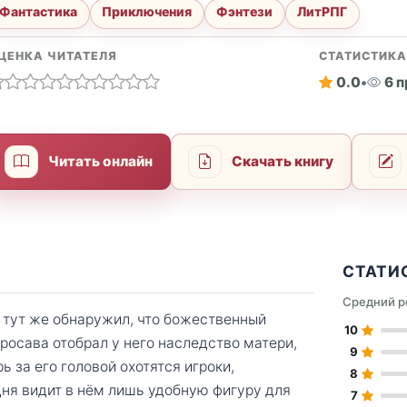
Фантастика
Приключения
Фэнтези
ЛитРПГ
ЦЕНКА ЧИТАТЕЛЯ
СТАТИСТИК
0.0
•
6 
Читать онлайн
Скачать книгу
СТАТИ
Средний р
и тут же обнаружил, что божественный
10
уросава отобрал у него наследство матери,
9
 за его головой охотятся игроки,
8
дня видит в нём лишь удобную фигуру для
7