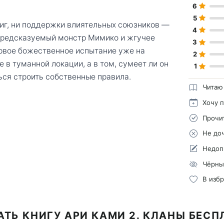
6
5
риг, ни поддержки влиятельных союзников —
4
епредсказуемый монстр Мимико и жгучее
3
ервое божественное испытание уже на
2
е в туманной локации, а в том, сумеет ли он
1
ься строить собственные правила.
Читаю
Хочу 
Прочи
Не до
Недоп
Чёрны
В изб
АТЬ КНИГУ АРИ КАМИ 2. КЛАНЫ БЕСП