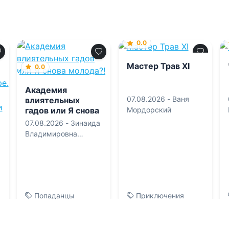
0.0
Мастер Трав XI
0.0
Академия
07.08.2026 -
Ваня
влиятельных
гадов или Я снова
Мордорский
молода?!
07.08.2026 -
Зинаида
Владимировна
Гаврик
Попаданцы
Приключения
0
0
0
0
0