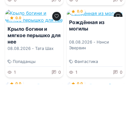
0.0
0.0
Рождённая из
могилы
Крыло богини и
мягкое перышко для
нее
08.08.2026 -
Нэнси
Эвервин
08.08.2026 -
Тата Шах
Попаданцы
Фантастика
1
0
1
0
0.0
0.0
Королевский запрет
Большой игрок 5
08.08.2026 -
Анна
08.08.2026 -
Эрли Моури
Ангерли
Приключения
Боевик